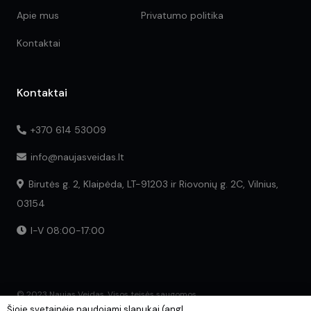
Apie mus
Privatumo politika
Kontaktai
Kontaktai
+370 614 53009
info@naujasveidas.lt
Birutės g. 2, Klaipėda, LT-91203 ir Riovonių g. 2C, Vilnius,
03154
I-V 08:00-17:00
© 2023 Naujas Veidas. Visos teisės saugomos.
Šioje svetainėje naudojami slapukai (angl.