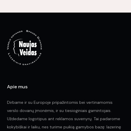
var
Th
opt
ma
be
ch
on
the
pr
pa
Apie mus
Dirbame ir su Europoje pripažintomis bei vertinamomis
verslo dovanų įmonėmis, ir su tiesioginiais gamintojais.
Uždedame logotipus ant reklamos suvenyrų. Tai padarome
kokybiškai ir laiku, nes turime puikią gamybos bazę: lazerinę