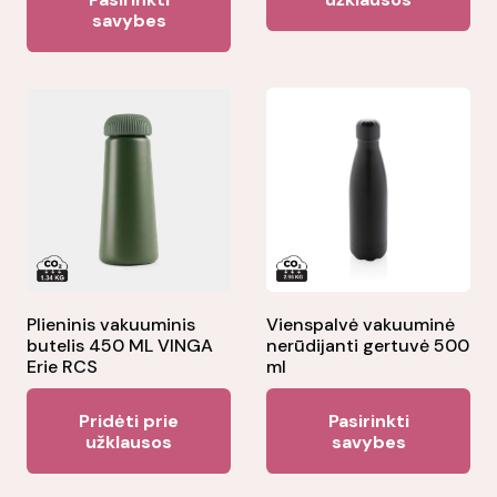
product
savybes
has
multiple
variants.
The
options
may
be
chosen
on
the
Plieninis vakuuminis
Vienspalvė vakuuminė
butelis 450 ML VINGA
nerūdijanti gertuvė 500
product
Erie RCS
ml
page
Thi
Pridėti prie
Pasirinkti
pr
užklausos
savybes
ha
mul