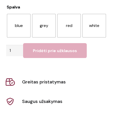
Spalva
blue
grey
red
white
produkto
Pridėti prie užklausos
kiekis:
Termo
puodelis
Greitas pristatymas
Saugus užsakymas