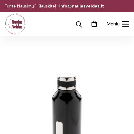
Turite klausimų? Klauskite!
info@naujasveidas.lt
Meniu