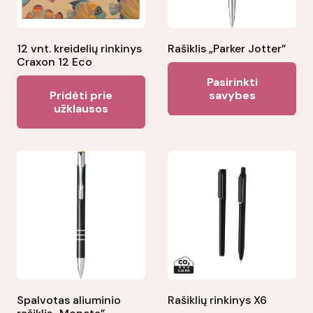
12 vnt. kreidelių rinkinys
Rašiklis „Parker Jotter”
Craxon 12 Eco
Thi
Pasirinkti
pr
Pridėti prie
savybes
užklausos
ha
mul
var
Th
opt
ma
be
ch
on
the
Spalvotas aliuminio
Rašiklių rinkinys X6
pr