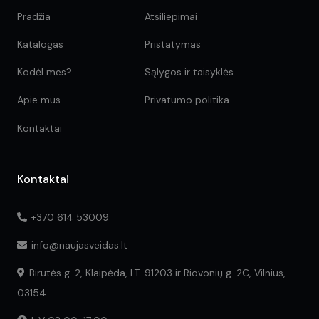
Pradžia
Atsiliepimai
Katalogas
Pristatymas
Kodėl mes?
Sąlygos ir taisyklės
Apie mus
Privatumo politika
Kontaktai
Kontaktai
+370 614 53009
info@naujasveidas.lt
Birutės g. 2, Klaipėda, LT-91203 ir Riovonių g. 2C, Vilnius,
03154