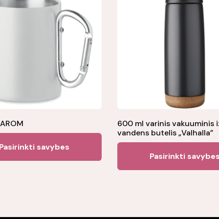
s AROM
600 ml varinis vakuuminis i
vandens butelis „Valhalla”
This
Pasirinkti savybes
product
Pasirinkti savybe
has
multiple
variants.
The