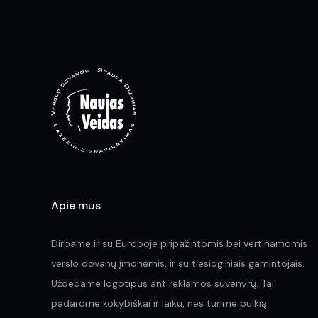
options
may
be
chosen
on
the
product
page
Apie mus
Dirbame ir su Europoje pripažintomis bei vertinamomis
verslo dovanų įmonėmis, ir su tiesioginiais gamintojais.
Uždedame logotipus ant reklamos suvenyrų. Tai
padarome kokybiškai ir laiku, nes turime puikią