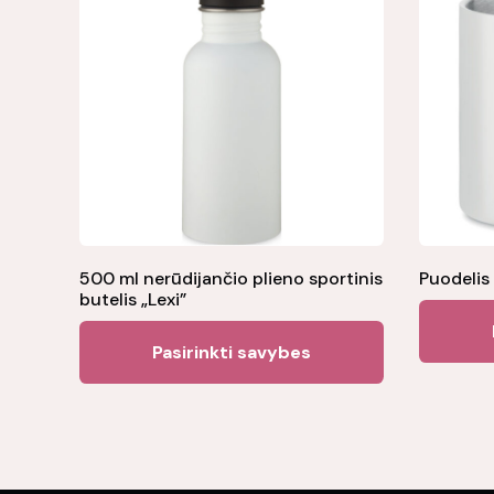
500 ml nerūdijančio plieno sportinis
Puodeli
butelis „Lexi”
This
Pasirinkti savybes
product
has
multiple
variants.
The