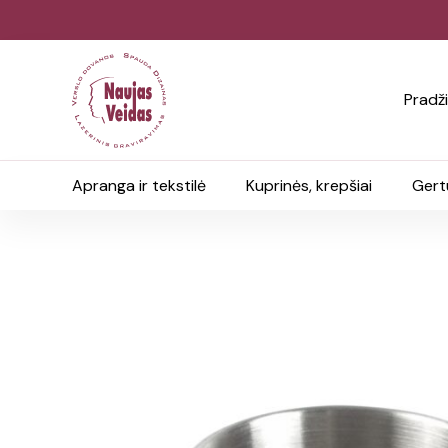
Pradž
Apranga ir tekstilė
Kuprinės, krepšiai
Gert