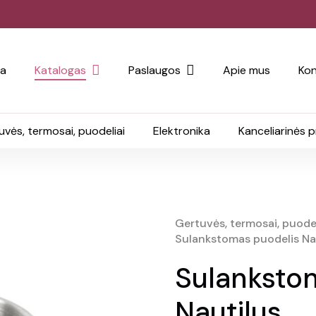
ia
Katalogas
Paslaugos
Apie mus
Kon
uvės, termosai, puodeliai
Elektronika
Kanceliarinės 
Gertuvės, termosai, puodel
Sulankstomas puodelis Na
Sulanksto
Nautilus