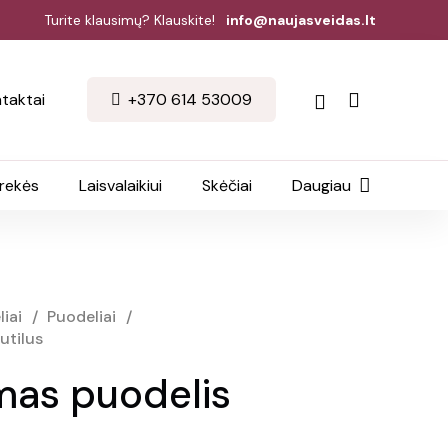
Turite klausimų? Klauskite!
info@naujasveidas.lt
taktai
+370 614 53009
prekės
Laisvalaikiui
Skėčiai
Daugiau
iai
/
Puodeliai
/
utilus
mas puodelis