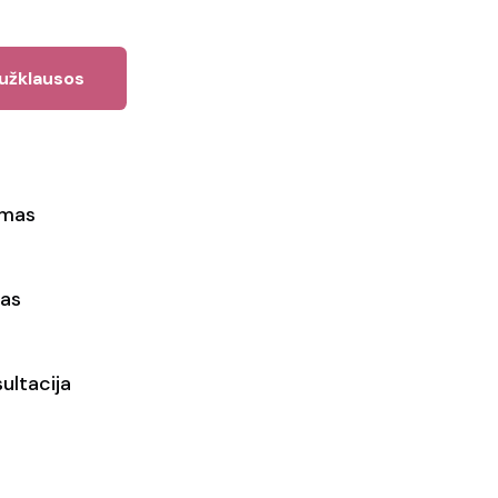
 užklausos
ymas
as
ultacija