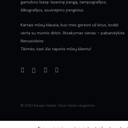
gamybos bazę: lazerinę įrangą, tampografijos,
šilkografijos, siuvinėjimo įrenginius.
Kartais mūsų klausia, kuo mes geresni už kitus, kodėl
verta su mumis dirbti. Atsakymas vienas – pabandykite.
Nenusivilsite.
Tikimės, kad Jūs tapsite mūsų klientu!
© 2023 Naujas Veidas. Visos teisės saugomos.