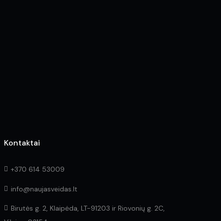
options
options
may
may
be
be
chosen
chosen
on
on
the
the
product
product
page
page
Kontaktai
+370 614 53009
info@naujasveidas.lt
Birutės g. 2, Klaipėda, LT-91203 ir Riovonių g. 2C,