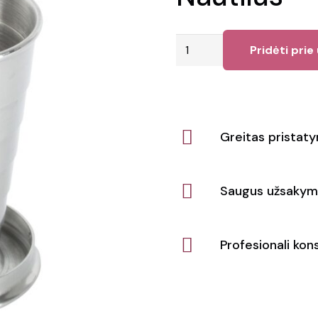
produkto
Pridėti prie
kiekis:
Sulankstomas
puodelis
Nautilus
Greitas pristat
Saugus užsakym
Profesionali kons