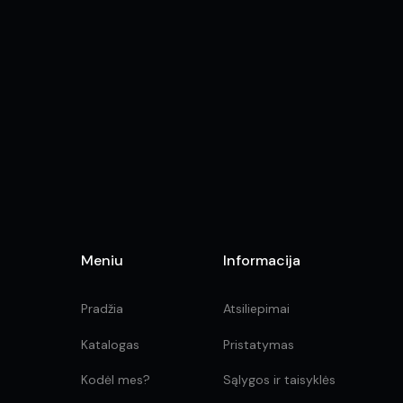
options
may
be
chosen
on
the
product
page
Meniu
Informacija
Pradžia
Atsiliepimai
Katalogas
Pristatymas
Kodėl mes?
Sąlygos ir taisyklės