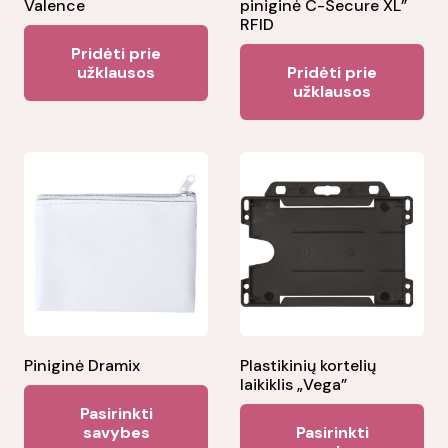
Valence
piniginė C-Secure XL”
RFID
Pridėti prie
užklausos
Pridėti prie
užklausos
Piniginė Dramix
Plastikinių kortelių
laikiklis „Vega”
This
Pasirinkti
Thi
product
savybes
Pasirinkti
pr