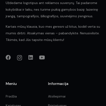
Uždedame logotipus ant reklamos suvenyrų. Tai padarome
kokybiškai ir laiku, nes turime puikią gamybos bazę: lazerinę
įrangą, tampografijos, šilkografijos, siuvinėjimo įrenginius.
Kartais mūsų klausia, kuo mes geresni už kitus, kodėl verta su
mumis dirbti. Atsakymas vienas – pabandykite. Nenusivilsite.
Tikimės, kad Jūs tapsite mūsų klientu!
Meniu
Informacija
Pradžia
Atsiliepimai
Katalogas
Pristatymas