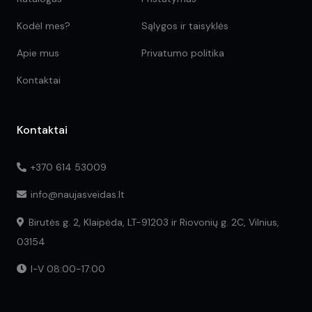
Kodėl mes?
Sąlygos ir taisyklės
Apie mus
Privatumo politika
Kontaktai
Kontaktai
+370 614 53009
info@naujasveidas.lt
Birutės g. 2, Klaipėda, LT-91203 ir Riovonių g. 2C, Vilnius,
03154
I-V 08:00-17:00