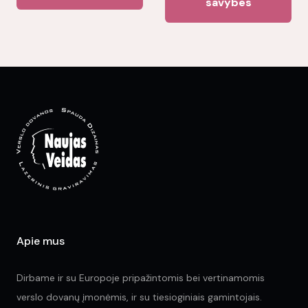
savybes
has
ha
multiple
mul
variants.
var
The
Th
options
opt
may
ma
be
be
chosen
ch
on
on
the
the
product
pr
page
pa
Apie mus
Dirbame ir su Europoje pripažintomis bei vertinamomis
verslo dovanų įmonėmis, ir su tiesioginiais gamintojais.