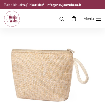
Turite klausimų? Klauskite!
info@naujasveidas.lt
Meniu