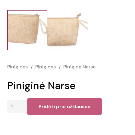
Piniginės
/
Piniginės
/
Piniginė Narse
Piniginė Narse
produkto
Pridėti prie užklausos
kiekis:
Piniginė
Narse