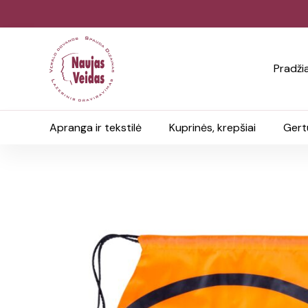
Pradži
Apranga ir tekstilė
Kuprinės, krepšiai
Gert