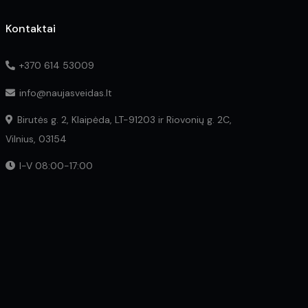
Kontaktai
+370 614 53009
info@naujasveidas.lt
Birutės g. 2, Klaipėda, LT-91203 ir Riovonių g. 2C,
Vilnius, 03154
I-V 08:00-17:00