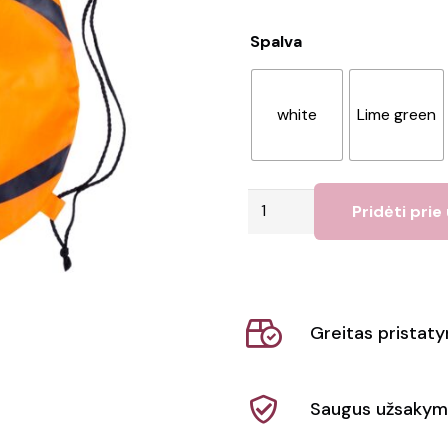
Spalva
white
Lime green
produkto
Pridėti prie
kiekis:
Maišelis
su
raišteliu
Greitas pristat
Naiper
Saugus užsakym