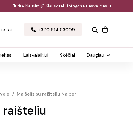
Turite klausimų? Klauskite!
info@naujasveidas.lt
aktai
+370 614 53009
prekės
Laisvalaikiui
Skėčiai
Daugiau
rvele
/
Maišelis su raišteliu Naiper
 raišteliu