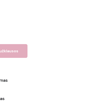
 užklausos
ymas
as