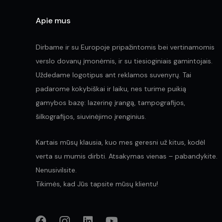
Apie mus
Dirbame ir su Europoje pripažintomis bei vertinamomis
verslo dovanų įmonėmis, ir su tiesioginiais gamintojais.
Uždedame logotipus ant reklamos suvenyrų. Tai
padarome kokybiškai ir laiku, nes turime puikią
gamybos bazę: lazerinę įrangą, tampografijos,
šilkografijos, siuvinėjimo įrenginius.
Kartais mūsų klausia, kuo mes geresni už kitus, kodėl
verta su mumis dirbti. Atsakymas vienas – pabandykite.
Nenusivilsite.
Tikimės, kad Jūs tapsite mūsų klientu!