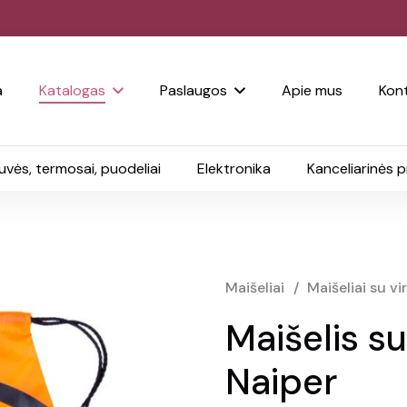
a
Katalogas
Paslaugos
Apie mus
Kont
uvės, termosai, puodeliai
Elektronika
Kanceliarinės 
Maišeliai
/
Maišeliai su vi
Maišelis su
Naiper