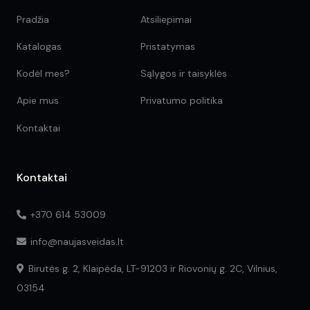
Pradžia
Atsiliepimai
Katalogas
Pristatymas
Kodėl mes?
Sąlygos ir taisyklės
Apie mus
Privatumo politika
Kontaktai
Kontaktai
+370 614 53009
info@naujasveidas.lt
Birutės g. 2, Klaipėda, LT-91203 ir Riovonių g. 2C, Vilnius,
03154