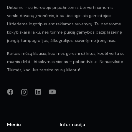
Dirbame ir su Europoje pripažintomis bei vertinamomis
verslo dovanų įmonėmis, ir su tiesioginiais gamintojais.
Uždedame logotipus ant reklamos suvenyrų. Tai padarome
kokybiškai ir laiku, nes turime puikią gamybos bazę: lazerinę
įrangą, tampografijos, šilkografijos, siuvinėjimo įrenginius.
Kartais mūsų klausia, kuo mes geresni už kitus, kodėl verta su
mumis dirbti. Atsakymas vienas – pabandykite. Nenusivilsite.
Tikimės, kad Jūs tapsite mūsų klientu!
Meniu
Informacija