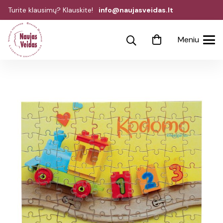
Turite klausimų? Klauskite!
info@naujasveidas.lt
Meniu