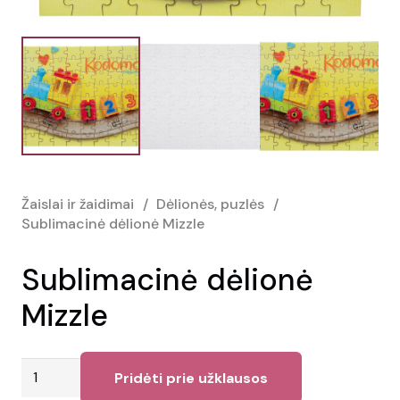
Žaislai ir žaidimai
/
Dėlionės, puzlės
/
Sublimacinė dėlionė Mizzle
Sublimacinė dėlionė
Mizzle
produkto
Pridėti prie užklausos
kiekis: