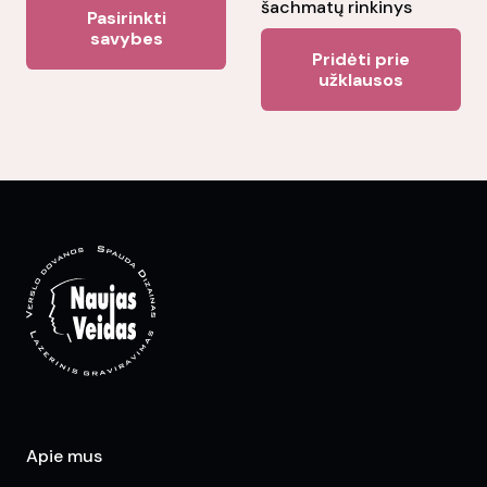
This
šachmatų rinkinys
Pasirinkti
page
pa
product
savybes
Pridėti prie
has
užklausos
multiple
variants.
The
options
may
be
chosen
on
the
product
page
Apie mus