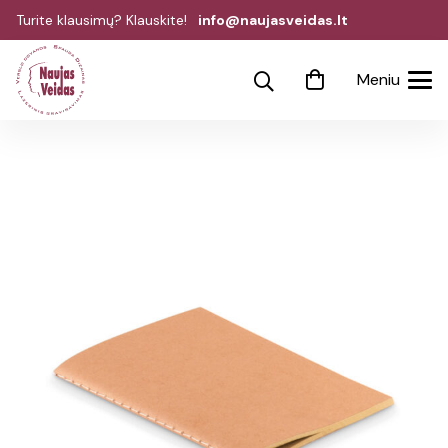
Turite klausimų? Klauskite!
info@naujasveidas.lt
Meniu