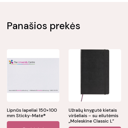
Panašios prekės
Lipnūs lapeliai 150×100
Užrašų knygutė kietais
mm Sticky-Mate®
viršeliais – su eilutėmis
„Moleskine Classic L”
This