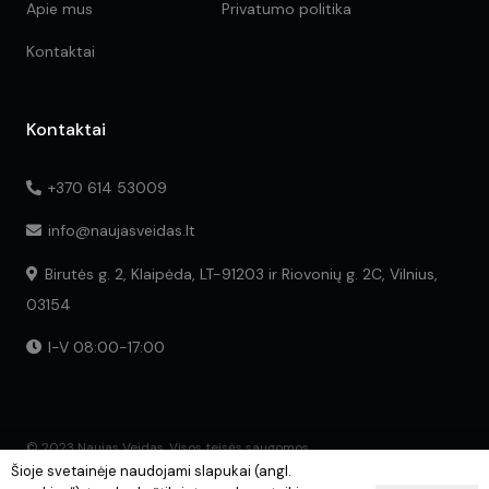
Apie mus
Privatumo politika
Kontaktai
Kontaktai
+370 614 53009
info@naujasveidas.lt
Birutės g. 2, Klaipėda, LT-91203 ir Riovonių g. 2C, Vilnius,
03154
I-V 08:00-17:00
© 2023 Naujas Veidas. Visos teisės saugomos.
Šioje svetainėje naudojami slapukai (angl.