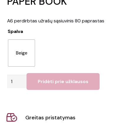
PAPER BOOK
A6 perdirbtas užrašų sąsiuvinis 80 paprastas
Spalva
Beige
produkto
Pridėti prie užklausos
kiekis:
Užrašų
knygelė
MINI
Greitas pristatymas
PAPER
BOOK