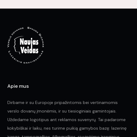
variants.
The
options
may
be
chosen
on
the
product
page
Apie mus
Dirbame ir su Europoje pripažintomis bei vertinamomis
verslo dovanų įmonėmis, ir su tiesioginiais gamintojais.
Uždedame logotipus ant reklamos suvenyrų. Tai padarome
kokybiškai ir laiku, nes turime puikią gamybos bazę: lazerinę
įrangą, tampografijos, šilkografijos, siuvinėjimo įrenginius.