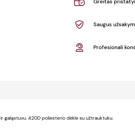
Greitas pristat
pieštukų
rinkinys
Saugus užsakym
Profesionali kons
 ir galąstuvu. 420D poliesterio dėkle su užtrauktuku.