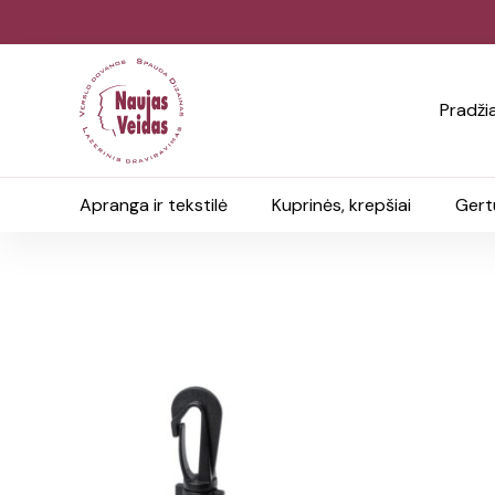
Pradži
Apranga ir tekstilė
Kuprinės, krepšiai
Gert