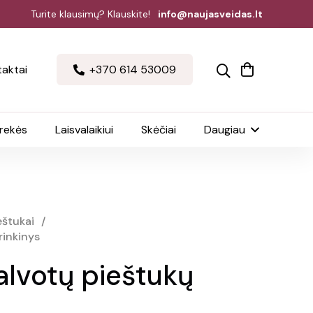
Turite klausimų? Klauskite!
info@naujasveidas.lt
aktai
+370 614 53009
prekės
Laisvalaikiui
Skėčiai
Daugiau
eštukai
/
rinkinys
alvotų pieštukų