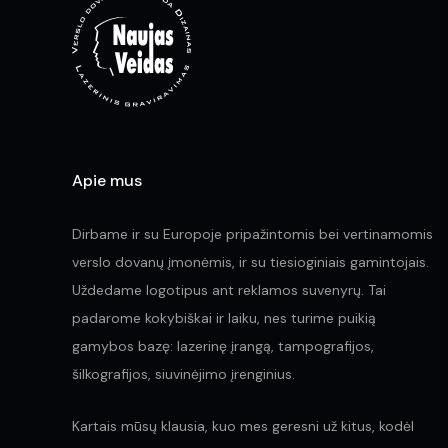
on
the
product
page
Apie mus
Dirbame ir su Europoje pripažintomis bei vertinamomis
verslo dovanų įmonėmis, ir su tiesioginiais gamintojais.
Uždedame logotipus ant reklamos suvenyrų. Tai
padarome kokybiškai ir laiku, nes turime puikią
gamybos bazę: lazerinę įrangą, tampografijos,
šilkografijos, siuvinėjimo įrenginius.
Kartais mūsų klausia, kuo mes geresni už kitus, kodėl