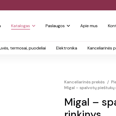
a
Katalogas
Paslaugos
Apie mus
Kont
uvės, termosai, puodeliai
Elektronika
Kanceliarinės 
Kanceliarinės prekės
/
Pi
Migal – spalvotų pieštukų 
Migal – sp
rinkinys