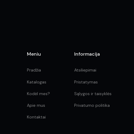
on
the
product
page
Meniu
Informacija
Pradžia
Atsiliepimai
Katalogas
Pristatymas
Kodėl mes?
Sąlygos ir taisyklės
Apie mus
Privatumo politika
Kontaktai