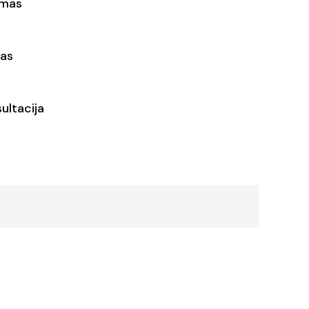
ymas
as
ultacija