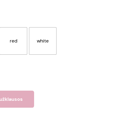
red
white
 užklausos