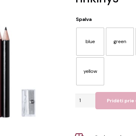
Spalva
blue
green
yellow
produkto
Pridėti prie
kiekis:
Migal
-
spalvotų