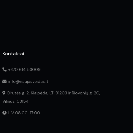
on
on
the
the
product
product
page
page
Kontaktai
+370 614 53009
info@naujasveidas.lt
Birutės g. 2, Klaipėda, LT-91203 ir Riovonių g. 2C,
Vilnius, 03154
I-V 08:00-17:00