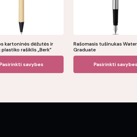
os kartoninės dėžutės ir
Rašomasis tušinukas Wate
plastiko rašiklis „Berk”
Graduate
This
Pasirinkti savybes
Pasirinkti savybe
product
has
multiple
variants.
The
options
may
be
chosen