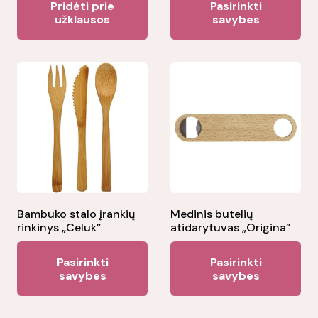
Pridėti prie
Pasirinkti
pr
užklausos
savybes
ha
mul
var
Th
opt
ma
be
ch
on
the
Bambuko stalo įrankių
Medinis butelių
rinkinys „Celuk”
atidarytuvas „Origina”
pr
This
Thi
pa
Pasirinkti
Pasirinkti
product
pr
savybes
savybes
has
ha
multiple
mul