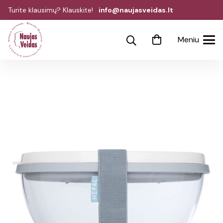
Turite klausimų? Klauskite!
info@naujasveidas.lt
Meniu