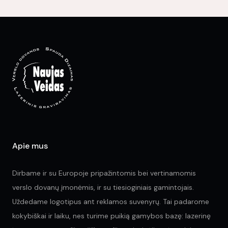
variants.
var
The
Th
options
opt
may
ma
be
be
chosen
ch
on
on
the
the
product
pr
page
pa
Apie mus
Dirbame ir su Europoje pripažintomis bei vertinamomis
verslo dovanų įmonėmis, ir su tiesioginiais gamintojais.
Uždedame logotipus ant reklamos suvenyrų. Tai padarome
kokybiškai ir laiku, nes turime puikią gamybos bazę: lazerinę