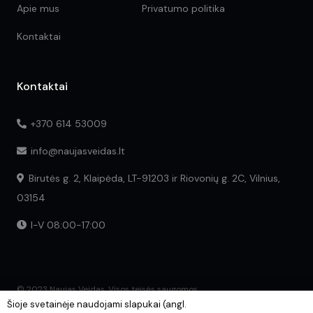
Apie mus
Privatumo politika
Kontaktai
Kontaktai
+370 614 53009
info@naujasveidas.lt
Birutės g. 2, Klaipėda, LT-91203 ir Riovonių g. 2C, Vilnius,
03154
I-V 08:00-17:00
© 2023 Naujas Veidas. Visos teisės saugomos.
Šioje svetainėje naudojami slapukai (angl.