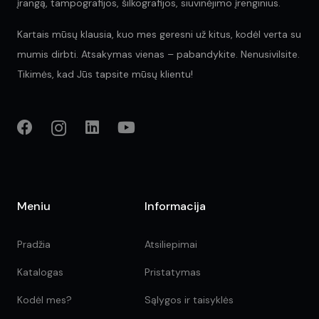
įrangą, tampografijos, šilkografijos, siuvinėjimo įrenginius.
Kartais mūsų klausia, kuo mes geresni už kitus, kodėl verta su
mumis dirbti. Atsakymas vienas – pabandykite. Nenusivilsite.
Tikimės, kad Jūs tapsite mūsų klientu!
Meniu
Informacija
Pradžia
Atsiliepimai
Katalogas
Pristatymas
Kodėl mes?
Sąlygos ir taisyklės