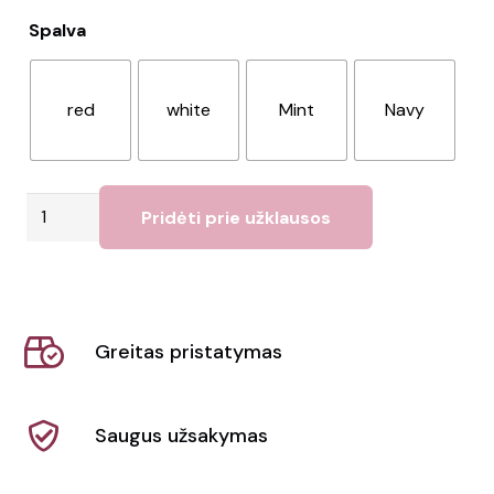
Spalva
red
white
Mint
Navy
produkto
Pridėti prie užklausos
kiekis:
Maisto
indelis
Greitas pristatymas
Saugus užsakymas