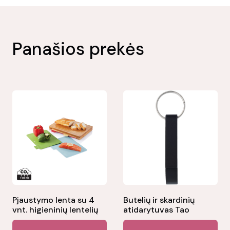
Panašios prekės
Pjaustymo lenta su 4
Butelių ir skardinių
vnt. higieninių lentelių
atidarytuvas Tao
Thi