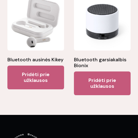
Bluetooth ausinės Kikey
Bluetooth garsiakalbis
Bionix
Pridėti prie
užklausos
Pridėti prie
užklausos