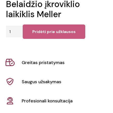
Belaidžio įkroviklio
laikiklis Meller
produkto
Pridėti prie užklausos
kiekis:
Belaidžio
įkroviklio
laikiklis
Greitas pristatymas
Meller
Saugus užsakymas
Profesionali konsultacija