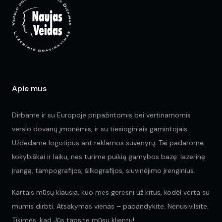
Apie mus
Dirbame ir su Europoje pripažintomis bei vertinamomis
verslo dovanų įmonėmis, ir su tiesioginiais gamintojais.
Uždedame logotipus ant reklamos suvenyrų. Tai padarome
kokybiškai ir laiku, nes turime puikią gamybos bazę: lazerinę
įrangą, tampografijos, šilkografijos, siuvinėjimo įrenginius.
Kartais mūsų klausia, kuo mes geresni už kitus, kodėl verta su
mumis dirbti. Atsakymas vienas – pabandykite. Nenusivilsite.
Tikimės, kad Jūs tapsite mūsų klientu!