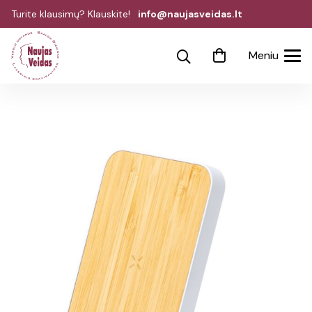
Turite klausimų? Klauskite!
info@naujasveidas.lt
Meniu