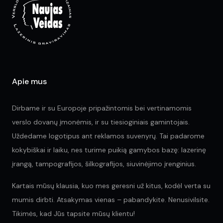
chosen
on
the
product
page
Apie mus
Dirbame ir su Europoje pripažintomis bei vertinamomis
verslo dovanų įmonėmis, ir su tiesioginiais gamintojais.
Uždedame logotipus ant reklamos suvenyrų. Tai padarome
kokybiškai ir laiku, nes turime puikią gamybos bazę: lazerinę
įrangą, tampografijos, šilkografijos, siuvinėjimo įrenginius.
Kartais mūsų klausia, kuo mes geresni už kitus, kodėl verta su
mumis dirbti. Atsakymas vienas – pabandykite. Nenusivilsite.
Tikimės, kad Jūs tapsite mūsų klientu!