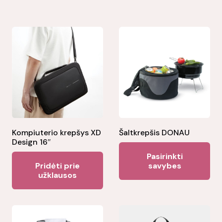
Kompiuterio krepšys XD
Šaltkrepšis DONAU
Design 16″
Thi
Pasirinkti
pr
Pridėti prie
savybes
užklausos
ha
mul
var
Th