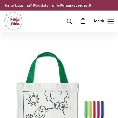
Turite klausimų? Klauskite!
info@naujasveidas.lt
Meniu