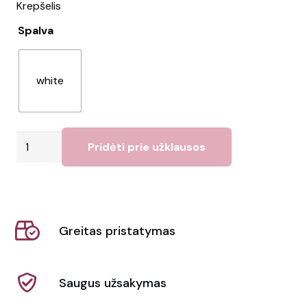
Krepšelis
Spalva
white
produkto
Pridėti prie užklausos
kiekis:
Krepšys
MATEUSZ
Greitas pristatymas
Saugus užsakymas