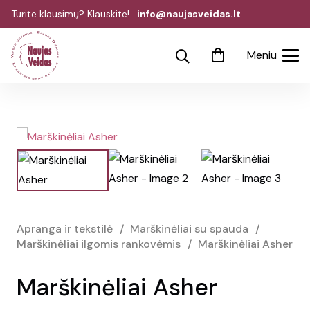
Turite klausimų? Klauskite!
info@naujasveidas.lt
Meniu
Apranga ir tekstilė
/
Marškinėliai su spauda
/
Marškinėliai ilgomis rankovėmis
/
Marškinėliai Asher
Marškinėliai Asher