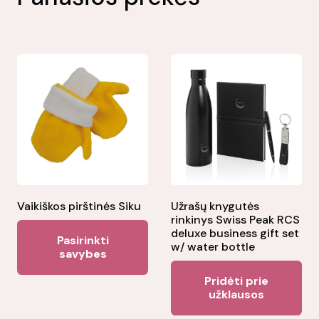
Vaikiškos pirštinės Siku
Užrašų knygutės
rinkinys Swiss Peak RCS
This
deluxe business gift set
Pasirinkti
w/ water bottle
product
savybes
has
Pridėti prie
multiple
užklausos
variants.