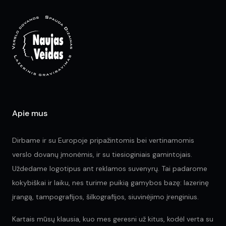
options
opt
may
ma
be
be
chosen
ch
on
on
the
the
product
pr
page
pa
Apie mus
Dirbame ir su Europoje pripažintomis bei vertinamomis
verslo dovanų įmonėmis, ir su tiesioginiais gamintojais.
Uždedame logotipus ant reklamos suvenyrų. Tai padarome
kokybiškai ir laiku, nes turime puikią gamybos bazę: lazerinę
įrangą, tampografijos, šilkografijos, siuvinėjimo įrenginius.
Kartais mūsų klausia, kuo mes geresni už kitus, kodėl verta su