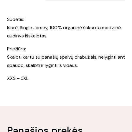
Sudėtis:
Išorė: Single Jersey, 100 % organinė šukuota medvilnė,
audinys išskalbtas
Priežiūra:
Skalbti kartu su panašių spalvų drabužiais, nelyginti ant
spaudo, skalbti ir lyginti iš vidaus.
XXS – 3XL
Panašios prekės