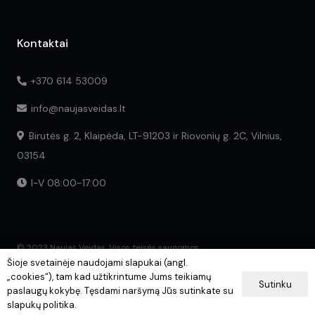
Kontaktai
+370 614 53009
info@naujasveidas.lt
Birutės g. 2, Klaipėda, LT-91203 ir Riovonių g. 2C, Vilnius,
03154
I-V 08:00-17:00
© 2023 Naujas Veidas. Visos teisės saugomos.
Šioje svetainėje naudojami slapukai (angl.
„cookies“), tam kad užtikrintume Jums teikiamų
Sutinku
paslaugų kokybę. Tęsdami naršymą Jūs sutinkate su
slapukų politika.