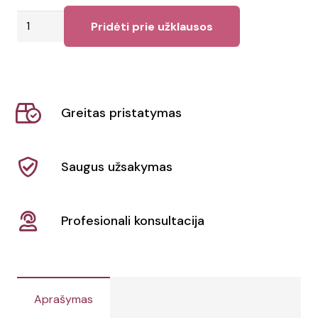
produkto
Pridėti prie užklausos
kiekis:
Marškinėliai
Asher
Greitas pristatymas
Saugus užsakymas
Profesionali konsultacija
Aprašymas