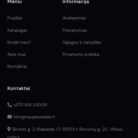
Meniu
Informacija
Pradžia
Atsiliepimai
Katalogas
Pristatymas
Kodėl mes?
Sąlygos ir taisyklės
Apie mus
Privatumo politika
Kontaktai
Kontaktai
+370 614 53009
info@naujasveidas.lt
Birutės g. 2, Klaipėda, LT-91203 ir Riovonių g. 2C, Vilnius,
03154