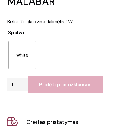
MALABAR
Belaidžio įkrovimo kilimėlis 5W
Spalva
white
produkto
Pridėti prie užklausos
kiekis:
Belaidis
įkroviklis
MALABAR
Greitas pristatymas