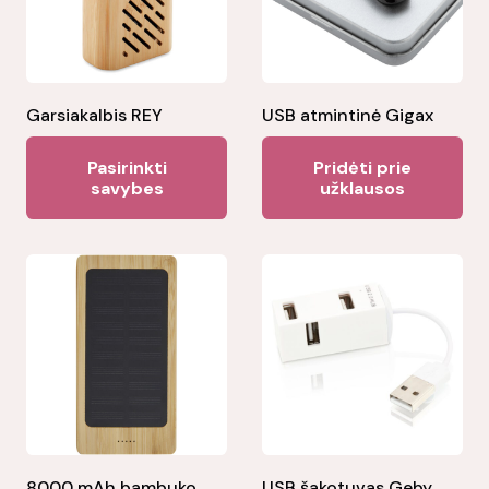
Garsiakalbis REY
USB atmintinė Gigax
This
Pasirinkti
Pridėti prie
product
savybes
užklausos
has
multiple
variants.
The
options
may
be
chosen
on
the
8000 mAh bambuko
USB šakotuvas Geby