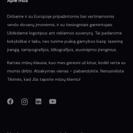
Apie mus
Dirbame ir su Europoje pripažintomis bei vertinamomis
verslo dovanų įmonėmis, ir su tiesioginiais gamintojais.
Uždedame logotipus ant reklamos suvenyrų. Tai padarome
kokybiškai ir laiku, nes turime puikią gamybos bazę: lazerinę
įrangą, tampografijos, šilkografijos, siuvinėjimo įrenginius.
Kartais mūsų klausia, kuo mes geresni už kitus, kodėl verta su
mumis dirbti. Atsakymas vienas – pabandykite. Nenusivilsite.
Tikimės, kad Jūs tapsite mūsų klientu!