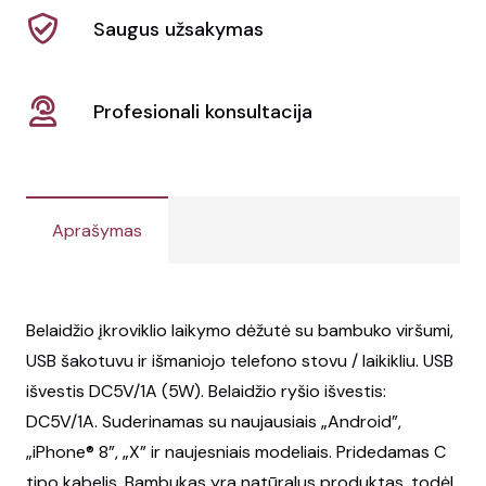
Saugus užsakymas
Profesionali konsultacija
Aprašymas
Belaidžio įkroviklio laikymo dėžutė su bambuko viršumi,
USB šakotuvu ir išmaniojo telefono stovu / laikikliu. USB
išvestis DC5V/1A (5W). Belaidžio ryšio išvestis:
DC5V/1A. Suderinamas su naujausiais „Android”,
„iPhone® 8”, „X” ir naujesniais modeliais. Pridedamas C
tipo kabelis. Bambukas yra natūralus produktas, todėl