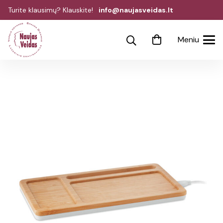
Turite klausimų? Klauskite!
info@naujasveidas.lt
Meniu