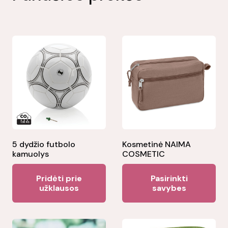
5 dydžio futbolo
Kosmetinė NAIMA
kamuolys
COSMETIC
Thi
Pridėti prie
Pasirinkti
pr
užklausos
savybes
ha
mul
var