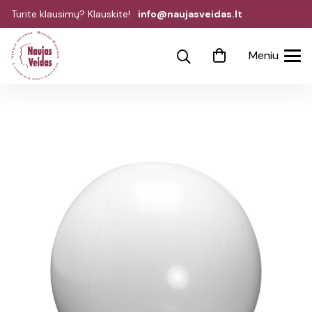
Turite klausimų? Klauskite!
info@naujasveidas.lt
Meniu