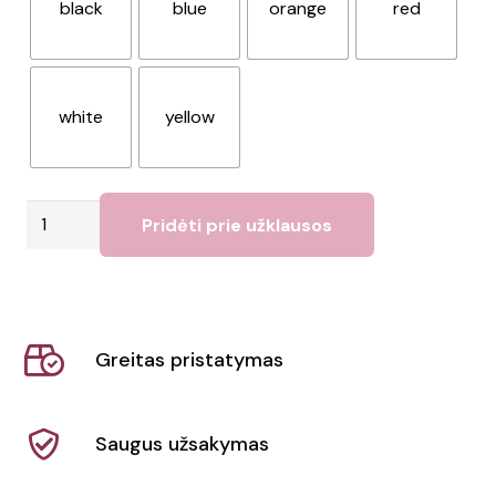
black
blue
orange
red
white
yellow
produkto
Pridėti prie užklausos
kiekis:
Paplūdimio
kamuolys
(ø40
Greitas pristatymas
cm)
Magno
Saugus užsakymas