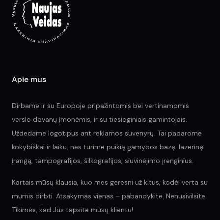
Apie mus
Dirbame ir su Europoje pripažintomis bei vertinamomis
verslo dovanų įmonėmis, ir su tiesioginiais gamintojais.
Uždedame logotipus ant reklamos suvenyrų. Tai padarome
kokybiškai ir laiku, nes turime puikią gamybos bazę: lazerinę
įrangą, tampografijos, šilkografijos, siuvinėjimo įrenginius.
Kartais mūsų klausia, kuo mes geresni už kitus, kodėl verta su
mumis dirbti. Atsakymas vienas – pabandykite. Nenusivilsite.
Tikimės, kad Jūs tapsite mūsų klientu!