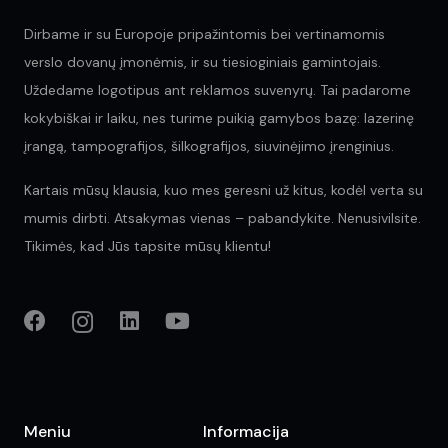
Dirbame ir su Europoje pripažintomis bei vertinamomis
verslo dovanų įmonėmis, ir su tiesioginiais gamintojais.
Uždedame logotipus ant reklamos suvenyrų. Tai padarome
kokybiškai ir laiku, nes turime puikią gamybos bazę: lazerinę
įrangą, tampografijos, šilkografijos, siuvinėjimo įrenginius.
Kartais mūsų klausia, kuo mes geresni už kitus, kodėl verta su
mumis dirbti. Atsakymas vienas – pabandykite. Nenusivilsite.
Tikimės, kad Jūs tapsite mūsų klientu!
Meniu
Informacija