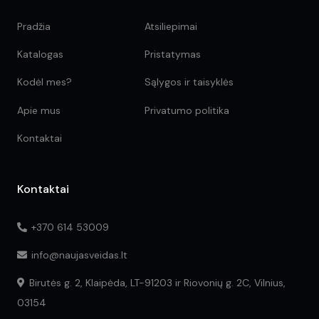
Pradžia
Atsiliepimai
Katalogas
Pristatymas
Kodėl mes?
Sąlygos ir taisyklės
Apie mus
Privatumo politika
Kontaktai
Kontaktai
+370 614 53009
info@naujasveidas.lt
Birutės g. 2, Klaipėda, LT-91203 ir Riovonių g. 2C, Vilnius,
03154