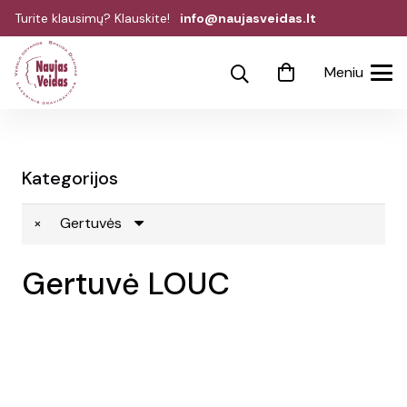
Turite klausimų? Klauskite!
info@naujasveidas.lt
Meniu
Kategorijos
×
Gertuvės
Gertuvė LOUC