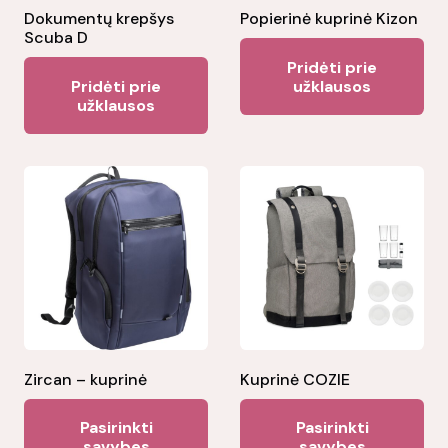
Dokumentų krepšys
Popierinė kuprinė Kizon
Scuba D
Pridėti prie
Pridėti prie
užklausos
užklausos
Zircan – kuprinė
Kuprinė COZIE
This
Thi
Pasirinkti
Pasirinkti
product
pr
savybes
savybes