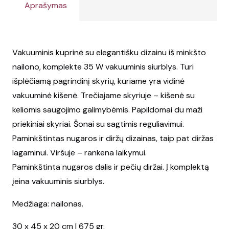
Aprašymas
Vakuuminis kuprinė su elegantišku dizainu iš minkšto
nailono, komplekte 35 W vakuuminis siurblys. Turi
išplėčiamą pagrindinį skyrių, kuriame yra vidinė
vakuuminė kišenė. Trečiajame skyriuje – kišenė su
keliomis saugojimo galimybėmis. Papildomai du maži
priekiniai skyriai. Šonai su sagtimis reguliavimui.
Paminkštintas nugaros ir diržų dizainas, taip pat diržas
lagaminui. Viršuje – rankena laikymui.
Paminkštinta nugaros dalis ir pečių diržai. Į komplektą
įeina vakuuminis siurblys.
Medžiaga: nailonas.
30 x 45 x 20 cm | 675 gr.