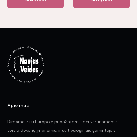
has
ha
multiple
mul
variants.
var
The
Th
options
opt
may
ma
be
be
chosen
ch
on
on
the
the
product
pr
page
pa
Apie mus
Dirbame ir su Europoje pripažintomis bei vertinamomis
verslo dovanų įmonėmis, ir su tiesioginiais gamintojais.