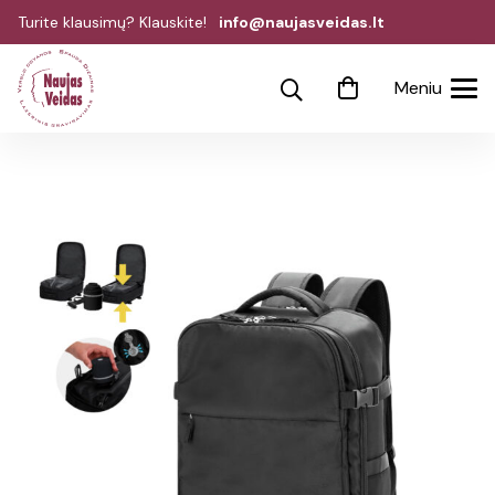
Turite klausimų? Klauskite!
info@naujasveidas.lt
Meniu