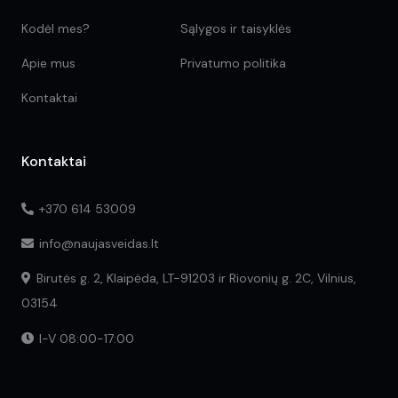
Kodėl mes?
Sąlygos ir taisyklės
Apie mus
Privatumo politika
Kontaktai
Kontaktai
+370 614 53009
info@naujasveidas.lt
Birutės g. 2, Klaipėda, LT-91203 ir Riovonių g. 2C, Vilnius,
03154
I-V 08:00-17:00