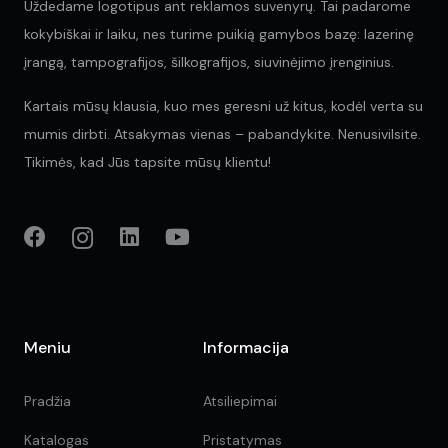
Uždedame logotipus ant reklamos suvenyrų. Tai padarome
kokybiškai ir laiku, nes turime puikią gamybos bazę: lazerinę
įrangą, tampografijos, šilkografijos, siuvinėjimo įrenginius.
Kartais mūsų klausia, kuo mes geresni už kitus, kodėl verta su
mumis dirbti. Atsakymas vienas – pabandykite. Nenusivilsite.
Tikimės, kad Jūs tapsite mūsų klientu!
Meniu
Informacija
Pradžia
Atsiliepimai
Katalogas
Pristatymas