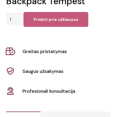
Backpack Tempest
produkto
Pridėti prie užklausos
kiekis:
Kuprinė
Vacuum
Backpack
Greitas pristatymas
Tempest
Saugus užsakymas
Profesionali konsultacija