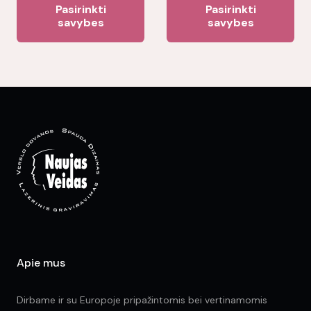
Pasirinkti
Pasirinkti
product
pr
savybes
savybes
has
ha
multiple
mul
variants.
var
The
Th
options
opt
may
ma
be
be
chosen
ch
on
on
the
the
product
pr
page
pa
Apie mus
Dirbame ir su Europoje pripažintomis bei vertinamomis