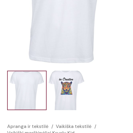
Apranga ir tekstilė
/
Vaikiška tekstilė
/
Vaikiški marškinėliai Krusly Kid