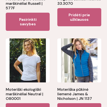
marškinėliai Russell |
33.3070
577F
Pridėti prie
This
Pasirinkti
užklausos
product
savybes
has
multiple
variants.
The
options
may
be
chosen
on
the
Moteriški ekologiški
Moteriška pūkinė
marškinėliai Neutral |
liemenė James &
product
O80001
Nicholson | JN 1137
page
This
Thi