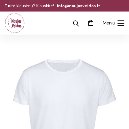
Turite klausimų? Klauskite!
info@naujasveidas.lt
Meniu