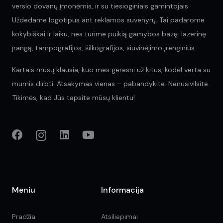
verslo dovanų įmonėmis, ir su tiesioginiais gamintojais.
Uždedame logotipus ant reklamos suvenyrų. Tai padarome
kokybiškai ir laiku, nes turime puikią gamybos bazę: lazerinę
įrangą, tampografijos, šilkografijos, siuvinėjimo įrenginius.
Kartais mūsų klausia, kuo mes geresni už kitus, kodėl verta su
mumis dirbti. Atsakymas vienas – pabandykite. Nenusivilsite.
Tikimės, kad Jūs tapsite mūsų klientu!
Meniu
Informacija
Pradžia
Atsiliepimai