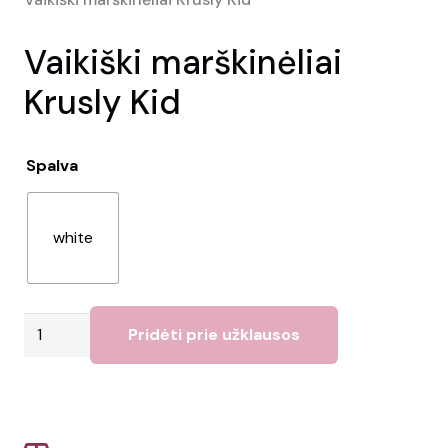
Vaikiški marškinėliai
Krusly Kid
Spalva
white
produkto
Pridėti prie užklausos
kiekis:
Vaikiški
marškinėliai
Krusly