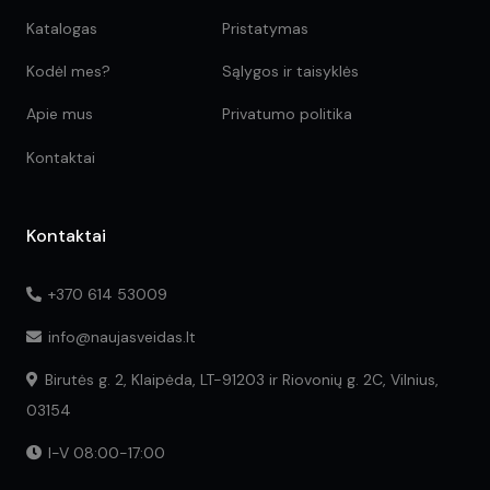
Katalogas
Pristatymas
Kodėl mes?
Sąlygos ir taisyklės
Apie mus
Privatumo politika
Kontaktai
Kontaktai
+370 614 53009
info@naujasveidas.lt
Birutės g. 2, Klaipėda, LT-91203 ir Riovonių g. 2C, Vilnius,
03154
I-V 08:00-17:00