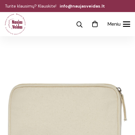
Turite klausimų? Klauskite!
info@naujasveidas.lt
Meniu