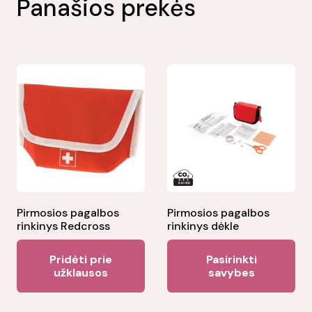
Panašios prekės
Pirmosios pagalbos
Pirmosios pagalbos
rinkinys Redcross
rinkinys dėkle
Thi
Pridėti prie
Pasirinkti
pr
užklausos
savybes
ha
mul