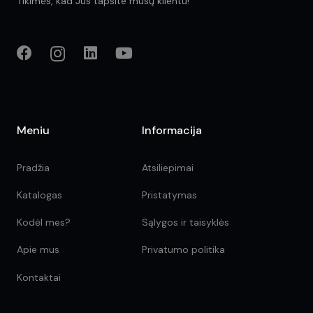
Tikimės, kad Jūs tapsite mūsų klientu!
Meniu
Informacija
Pradžia
Atsiliepimai
Katalogas
Pristatymas
Kodėl mes?
Sąlygos ir taisyklės
Apie mus
Privatumo politika
Kontaktai