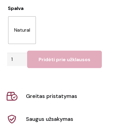
Spalva
Natural
produkto
Pridėti prie užklausos
kiekis:
Kosmetinė
"Kota"
Greitas pristatymas
Saugus užsakymas