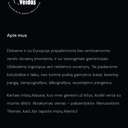
on
on
the
the
pr
product
pa
page
Apie mus
Dirbame ir su Europoje pripažintomis bei vertinamomis
verslo dovanų įmonėmis, ir su tiesioginiais gamintojais.
Uždedame logotipus ant reklamos suvenyrų. Tai padarome
kokybiškai ir laiku, nes turime puikią gamybos bazę: lazerinę
įrangą, tampografijos, šilkografijos, siuvinėjimo įrenginius.
Kartais mūsų klausia, kuo mes geresni už kitus, kodėl verta su
mumis dirbti. Atsakymas vienas – pabandykite. Nenusivilsite.
Tikimės, kad Jūs tapsite mūsų klientu!