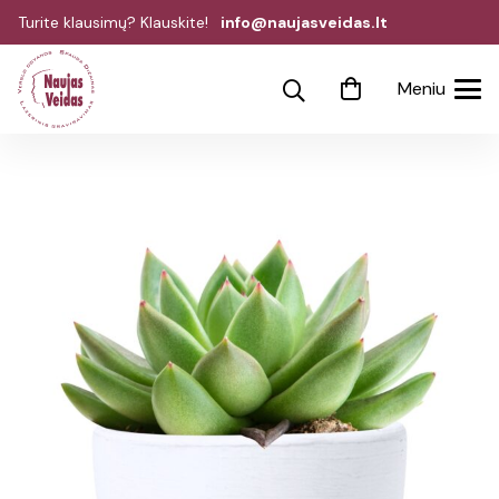
Turite klausimų? Klauskite!
info@naujasveidas.lt
Meniu