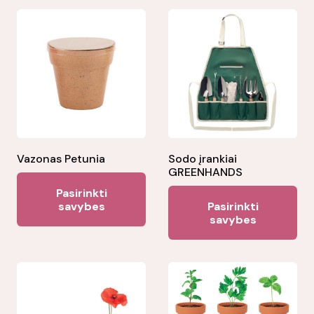
Vazonas Petunia
Sodo įrankiai
GREENHANDS
This
Pasirinkti
Thi
product
savybes
Pasirinkti
pr
savybes
has
ha
multiple
mul
variants.
var
The
Th
options
opt