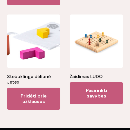
mul
var
Th
opt
ma
be
ch
on
the
Stebuklinga dėlionė
Žaidimas LUDO
pr
Jetex
Thi
pa
Pasirinkti
pr
Pridėti prie
savybes
užklausos
ha
mul
var
Th