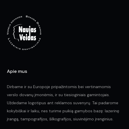
opt
ma
be
ch
on
the
pr
pa
Apie mus
Dirbame ir su Europoje pripažintomis bei vertinamomis
verslo dovanų įmonėmis, ir su tiesioginiais gamintojais.
Uždedame logotipus ant reklamos suvenyrų. Tai padarome
kokybiškai ir laiku, nes turime puikią gamybos bazę: lazerinę
įrangą, tampografijos, šilkografijos, siuvinėjimo įrenginius.