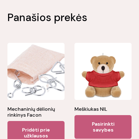
Panašios prekės
Mechaninių dėlionių
Meškiukas NIL
rinkinys Facon
Thi
Pasirinkti
pr
Pridėti prie
savybes
užklausos
ha