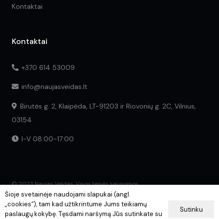
Kontaktai
Kontaktai
+370 614 53009
info@naujasveidas.lt
Birutės g. 2, Klaipėda, LT-91203 ir Riovonių g. 2C, Vilnius,
03154
I-V 08:00-17:00
© 2023 Naujas Veidas. Visos teisės saugomos.
Šioje svetainėje naudojami slapukai (angl.
„cookies“), tam kad užtikrintume Jums teikiamų
Sutinku
paslaugų kokybę. Tęsdami naršymą Jūs sutinkate su