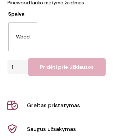
Pinewood lauko mėtymo žaidimas
Spalva
Wood
produkto
Pridėti prie užklausos
kiekis:
Žaidimas
KING
Greitas pristatymas
Saugus užsakymas