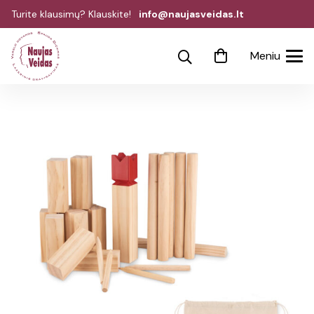
Turite klausimų? Klauskite!
info@naujasveidas.lt
Meniu