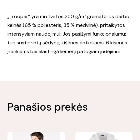
„Trooper“ yra itin tvirtos 250 g/m² gramatūros darbo
kelnės (65 % poliesteris, 35 % medvilnė), pritaikytos
intensyviam naudojimui. Jos pasižymi funkcionalumu:
turi sustiprintą sėdynę, kišenes antkeliams, 6 kišenes
įrankiams bei elastingą liemenį patogiam judėjimui.
Panašios prekės