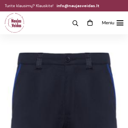
Turite klausimų? Klauskite!
info@naujasveidas.lt
Meniu