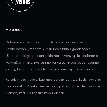
the
on
pr
the
pa
product
page
Apie mus
Dirbame ir su Europoje pripažintomis bei vertinamomis
verslo dovanų įmonėmis, ir su tiesioginiais gamintojais.
Uždedame logotipus ant reklamos suvenyrų. Tai padarome
kokybiškai ir laiku, nes turime puikią gamybos bazę: lazerinę
įrangą, tampografijos, šilkografijos, siuvinėjimo įrenginius.
Kartais mūsų klausia, kuo mes geresni už kitus, kodėl verta su
mumis dirbti. Atsakymas vienas – pabandykite. Nenusivilsite.
Tikimės, kad Jūs tapsite mūsų klientu!