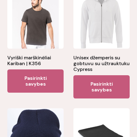
Vyriški marškinėliai
Unisex džemperis su
Kariban | K356
gobtuvu su užtrauktuku
Cypress
This
Pasirinkti
Thi
product
savybes
Pasirinkti
pr
savybes
has
ha
multiple
mul
variants.
var
The
Th
options
opt
may