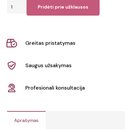
produkto
Pridėti prie užklausos
kiekis:
Kelnės
Trooper
Greitas pristatymas
Saugus užsakymas
Profesionali konsultacija
Aprašymas