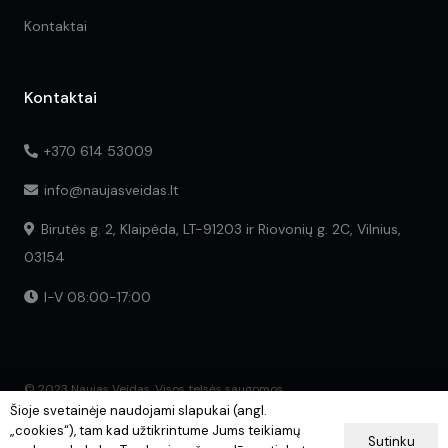
Kontaktai
Kontaktai
+370 614 53009
info@naujasveidas.lt
Birutės g. 2, Klaipėda, LT-91203 ir Riovonių g. 2C, Vilnius,
03154
I-V 08:00-17:00
© 2023 Naujas Veidas. Visos teisės saugomos.
Šioje svetainėje naudojami slapukai (angl.
„cookies“), tam kad užtikrintume Jums teikiamų
Sutinku