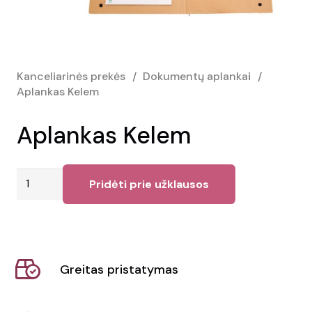
Kanceliarinės prekės
/
Dokumentų aplankai
/
Aplankas Kelem
Aplankas Kelem
produkto
Pridėti prie užklausos
kiekis:
Aplankas
Kelem
Greitas pristatymas