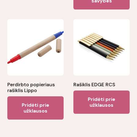
savybes
multiple
ha
variants.
mul
The
var
options
Th
may
opt
be
ma
chosen
be
on
ch
the
on
product
the
Perdirbto popieriaus
Rašiklis EDGE RCS
page
rašiklis Lippo
pr
Pridėti prie
pa
Pridėti prie
užklausos
užklausos