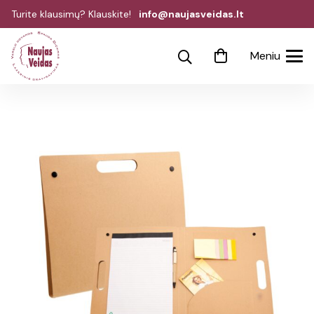
Turite klausimų? Klauskite!
info@naujasveidas.lt
Meniu