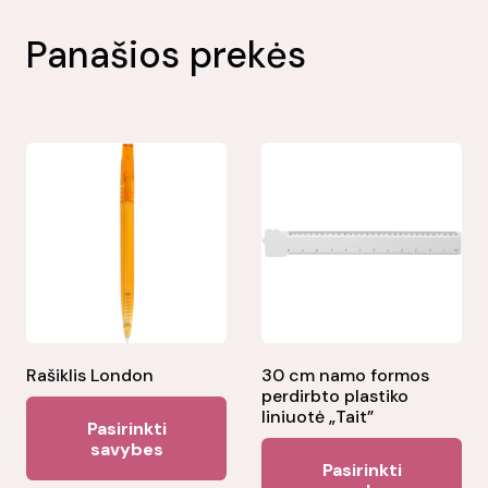
Panašios prekės
Rašiklis London
30 cm namo formos
perdirbto plastiko
This
liniuotė „Tait”
Pasirinkti
product
savybes
Thi
Pasirinkti
has
pr