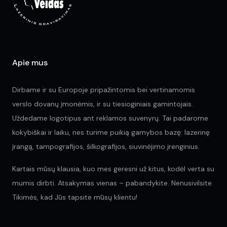
Apie mus
Dirbame ir su Europoje pripažintomis bei vertinamomis
verslo dovanų įmonėmis, ir su tiesioginiais gamintojais.
Uždedame logotipus ant reklamos suvenyrų. Tai padarome
kokybiškai ir laiku, nes turime puikią gamybos bazę: lazerinę
įrangą, tampografijos, šilkografijos, siuvinėjimo įrenginius.
Kartais mūsų klausia, kuo mes geresni už kitus, kodėl verta su
mumis dirbti. Atsakymas vienas – pabandykite. Nenusivilsite.
Tikimės, kad Jūs tapsite mūsų klientu!