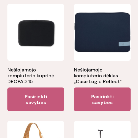
Nešiojamojo
Nešiojamojo
kompiuterio kuprinė
kompiuterio dėklas
DEOPAD 15
„Case Logic Reflect”
This
Thi
Pasirinkti
Pasirinkti
product
pr
savybes
savybes
has
ha
multiple
mul
variants.
var
The
Th