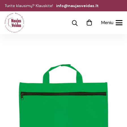
Turite klausimų? Klauskite!
info@naujasveidas.lt
Meniu