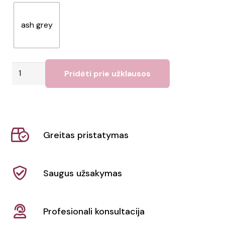
ash grey
produkto
Pridėti prie užklausos
kiekis:
Dokumentų
krepšys
Kein
Greitas pristatymas
Saugus užsakymas
Profesionali konsultacija