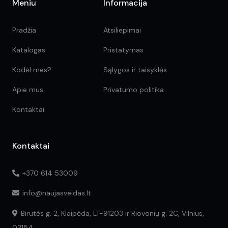
Meniu
Informacija
Pradžia
Atsiliepimai
Katalogas
Pristatymas
Kodėl mes?
Sąlygos ir taisyklės
Apie mus
Privatumo politika
Kontaktai
Kontaktai
+370 614 53009
info@naujasveidas.lt
Birutės g. 2, Klaipėda, LT-91203 ir Riovonių g. 2C, Vilnius,
03154