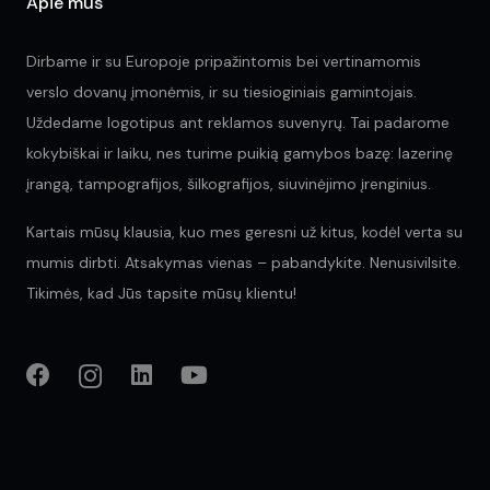
Apie mus
Dirbame ir su Europoje pripažintomis bei vertinamomis
verslo dovanų įmonėmis, ir su tiesioginiais gamintojais.
Uždedame logotipus ant reklamos suvenyrų. Tai padarome
kokybiškai ir laiku, nes turime puikią gamybos bazę: lazerinę
įrangą, tampografijos, šilkografijos, siuvinėjimo įrenginius.
Kartais mūsų klausia, kuo mes geresni už kitus, kodėl verta su
mumis dirbti. Atsakymas vienas – pabandykite. Nenusivilsite.
Tikimės, kad Jūs tapsite mūsų klientu!