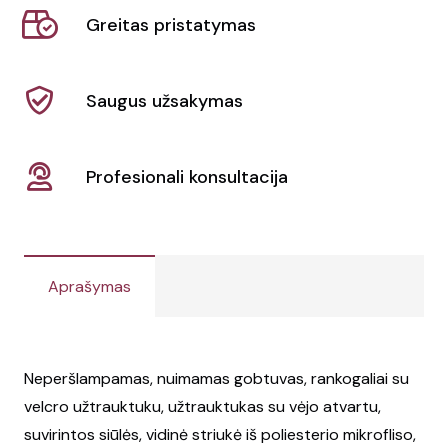
1"
Greitas pristatymas
striukė
Kariban
|
Saugus užsakymas
K657
Profesionali konsultacija
Aprašymas
Neperšlampamas, nuimamas gobtuvas, rankogaliai su
velcro užtrauktuku, užtrauktukas su vėjo atvartu,
suvirintos siūlės, vidinė striukė iš poliesterio mikrofliso,