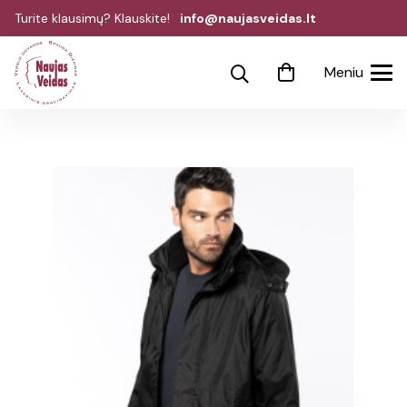
Turite klausimų? Klauskite!
info@naujasveidas.lt
Meniu