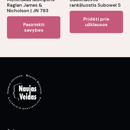
pr
Raglan James &
rankšluostis Subowel S
product
pa
Nicholson | JN 793
page
Pridėti prie
This
Pasirinkti
užklausos
product
savybes
has
multiple
variants.
The
options
may
be
chosen
on
the
product
page