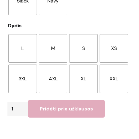
black
Navy
Dydis
L
M
S
XS
3XL
4XL
XL
XXL
produkto
Pridėti prie užklausos
kiekis:
"3-
in-