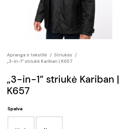
Apranga ir tekstilė
/
Striukės
/
„3-in-1” striukė Kariban | K657
„3-in-1” striukė Kariban |
K657
Spalva