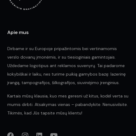
on
the
the
pr
product
pa
page
Apie mus
Dirbame ir su Europoje pripažintomis bei vertinamomis
verslo dovanų įmonėmis, ir su tiesioginiais gamintojais.
Uždedame logotipus ant reklamos suvenyrų. Tai padarome
kokybiškai ir laiku, nes turime puikią gamybos bazę: lazerinę
įrangą, tampografijos, šilkografijos, siuvinėjimo įrenginius.
Kartais mūsų klausia, kuo mes geresni už kitus, kodėl verta su
mumis dirbti. Atsakymas vienas – pabandykite. Nenusivilsite.
Tikimės, kad Jūs tapsite mūsų klientu!