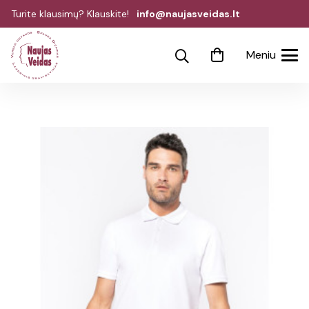
Turite klausimų? Klauskite!
info@naujasveidas.lt
Meniu