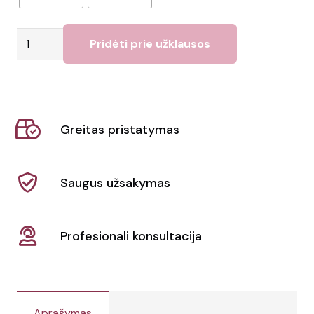
produkto
Pridėti prie užklausos
kiekis:
Vyriški
polo
marškinėliai
Greitas pristatymas
su
elastiniu
Kariban
Saugus užsakymas
|
K239
Profesionali konsultacija
Aprašymas