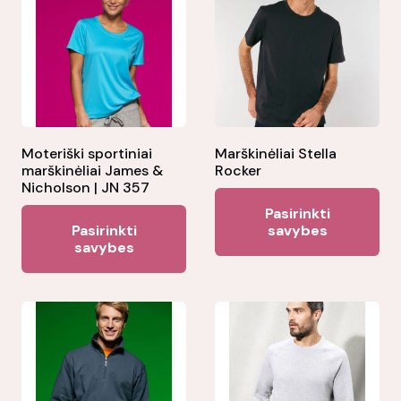
Moteriški sportiniai
Marškinėliai Stella
marškinėliai James &
Rocker
Nicholson | JN 357
Thi
Pasirinkti
This
pr
Pasirinkti
savybes
product
savybes
ha
has
mul
multiple
var
variants.
Th
The
opt
options
ma
may
be