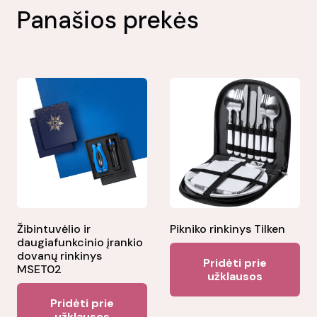
Panašios prekės
Žibintuvėlio ir
Pikniko rinkinys Tilken
daugiafunkcinio įrankio
dovanų rinkinys
Pridėti prie
MSET02
užklausos
Pridėti prie
užklausos