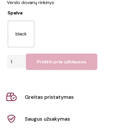
Verslo dovanų rinkinys
Spalva
black
produkto
Pridėti prie užklausos
kiekis:
Dovanų
rinkinys
KADEAU
Greitas pristatymas
Saugus užsakymas