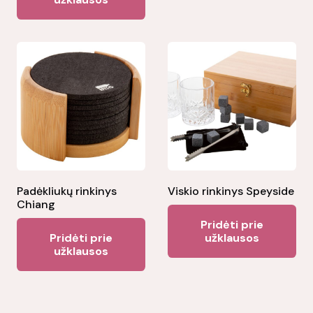
Padėkliukų rinkinys
Viskio rinkinys Speyside
Chiang
Pridėti prie
Pridėti prie
užklausos
užklausos