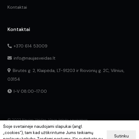
Kontaktai
Kontaktai
+370 614 53009
info@naujasveidas.lt
Birutės g. 2, Klaipėda, LT-91203 ir Riovonių g. 2C, Vilnius,
03154
I-V 08:00-17:00
© 2023 Naujas Veidas. Visos teisės saugomos.
Šioje svetainėje naudojami slapukai (angl.
„cookies“), tam kad užtikrintume Jums teikiamų
Sutinku
paslaugų kokybę. Tęsdami naršymą Jūs sutinkate su