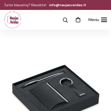
Turite klausimų? Klauskite!
info@naujasveidas.lt
Meniu