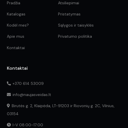
Pradžia
Atsiliepimai
Katalogas
Pristatymas
Kodėl mes?
Sąlygos ir taisyklės
Apie mus
Privatumo politika
Kontaktai
Kontaktai
+370 614 53009
info@naujasveidas.lt
Birutės g. 2, Klaipėda, LT-91203 ir Riovonių g. 2C, Vilnius,
03154
I-V 08:00-17:00