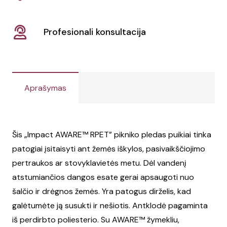
Profesionali konsultacija
Aprašymas
Šis „Impact AWARE™ RPET” pikniko pledas puikiai tinka
patogiai įsitaisyti ant žemės iškylos, pasivaikščiojimo
pertraukos ar stovyklavietės metu. Dėl vandenį
atstumiančios dangos esate gerai apsaugoti nuo
šalčio ir drėgnos žemės. Yra patogus dirželis, kad
galėtumėte ją susukti ir nešiotis. Antklodė pagaminta
iš perdirbto poliesterio. Su AWARE™ žymekliu,