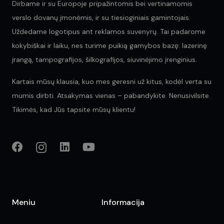
Dirbame ir su Europoje pripažintomis bei vertinamomis
verslo dovanų įmonėmis, ir su tiesioginiais gamintojais.
Uždedame logotipus ant reklamos suvenyrų. Tai padarome
kokybiškai ir laiku, nes turime puikią gamybos bazę: lazerinę
įrangą, tampografijos, šilkografijos, siuvinėjimo įrenginius.
Kartais mūsų klausia, kuo mes geresni už kitus, kodėl verta su
mumis dirbti. Atsakymas vienas – pabandykite. Nenusivilsite.
Tikimės, kad Jūs tapsite mūsų klientu!
Meniu
Informacija