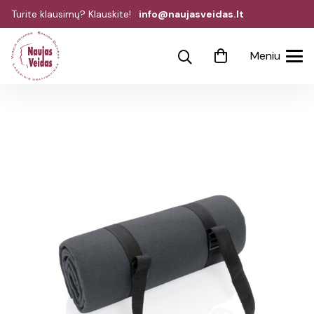
Turite klausimų? Klauskite!
info@naujasveidas.lt
Meniu