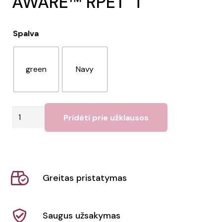
AWARE™ RPET” i
Spalva
green
Navy
produkto
Pridėti prie užklausos
kiekis:
Antklodė
"Impact
AWARE™
Greitas pristatymas
RPET"
i
Saugus užsakymas