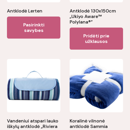
Antklodė Lerten
Antklodė 130x150cm
„Ukiyo Aware™
This
Polylana®”
Pasirinkti
product
savybes
Pridėti prie
has
užklausos
multiple
variants.
The
options
may
be
chosen
on
the
product
Vandeniui atspari lauko
Koralinė vilnonė
page
iškylų antklodė „Riviera
antklodė Sammia