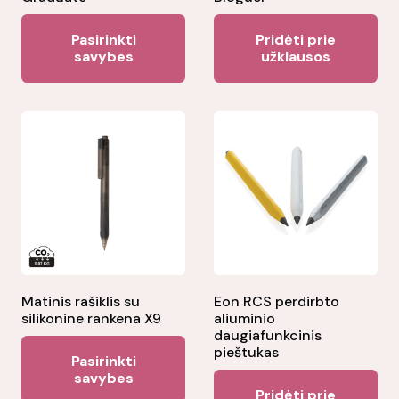
This
Pasirinkti
Pridėti prie
product
savybes
užklausos
has
multiple
variants.
The
options
may
be
chosen
on
the
Matinis rašiklis su
Eon RCS perdirbto
silikonine rankena X9
aliuminio
product
daugiafunkcinis
This
page
pieštukas
Pasirinkti
product
savybes
Pridėti prie
has