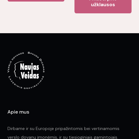
užklausos
multiple
variants.
The
options
may
be
chosen
on
the
product
page
Apie mus
Dirbame ir su Europoje pripažintomis bei vertinamomis
verslo dovanų įmonėmis, ir su tiesioginiais gamintojais.