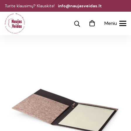
Turite klausimų? Klauskite!
info@naujasveidas.lt
Meniu