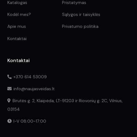
Katalogas
Pristatymas
Kodėl mes?
Sąlygos ir taisyklės
Apie mus
Privatumo politika
Kontaktai
Kontaktai
+370 614 53009
info@naujasveidas.lt
Birutės g. 2, Klaipėda, LT-91203 ir Riovonių g. 2C, Vilnius,
03154
I-V 08:00-17:00