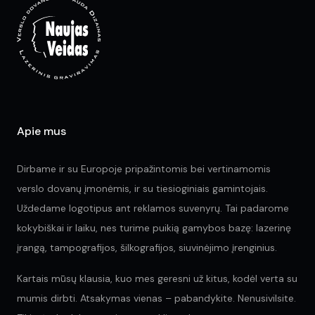
may
be
be
ch
chosen
on
on
the
the
pr
product
pa
page
Apie mus
Dirbame ir su Europoje pripažintomis bei vertinamomis
verslo dovanų įmonėmis, ir su tiesioginiais gamintojais.
Uždedame logotipus ant reklamos suvenyrų. Tai padarome
kokybiškai ir laiku, nes turime puikią gamybos bazę: lazerinę
įrangą, tampografijos, šilkografijos, siuvinėjimo įrenginius.
Kartais mūsų klausia, kuo mes geresni už kitus, kodėl verta su
mumis dirbti. Atsakymas vienas – pabandykite. Nenusivilsite.