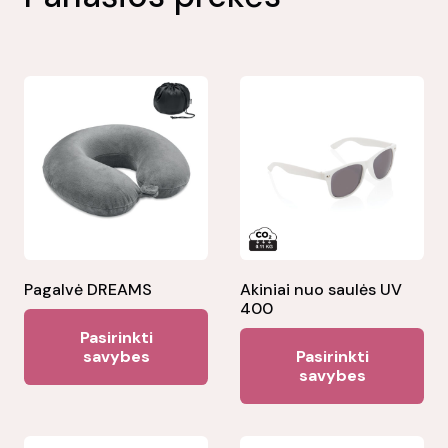
Pagalvė DREAMS
Akiniai nuo saulės UV
400
This
Pasirinkti
Thi
product
savybes
Pasirinkti
pr
savybes
has
ha
multiple
mul
variants.