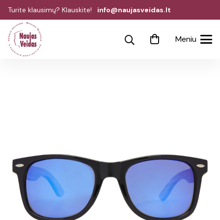
Turite klausimų? Klauskite!
info@naujasveidas.lt
Meniu