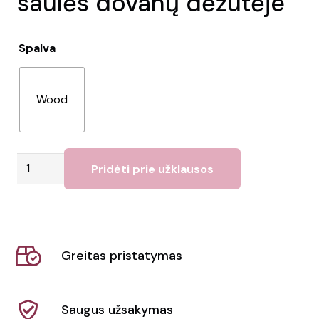
saulės dovanų dėžutėje
Spalva
Wood
produkto
Pridėti prie užklausos
kiekis:
Poliarizuoti
akiniai
nuo
Greitas pristatymas
saulės
dovanų
dėžutėje
Saugus užsakymas