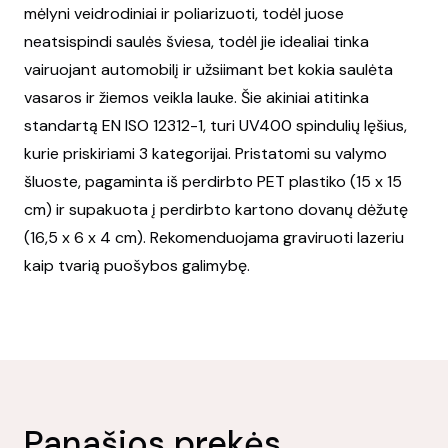
mėlyni veidrodiniai ir poliarizuoti, todėl juose
neatsispindi saulės šviesa, todėl jie idealiai tinka
vairuojant automobilį ir užsiimant bet kokia saulėta
vasaros ir žiemos veikla lauke. Šie akiniai atitinka
standartą EN ISO 12312-1, turi UV400 spindulių lęšius,
kurie priskiriami 3 kategorijai. Pristatomi su valymo
šluoste, pagaminta iš perdirbto PET plastiko (15 x 15
cm) ir supakuota į perdirbto kartono dovanų dėžutę
(16,5 x 6 x 4 cm). Rekomenduojama graviruoti lazeriu
kaip tvarią puošybos galimybę.
Panašios prekės