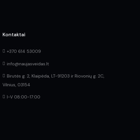
page
page
Kontaktai
+370 614 53009
info@naujasveidas.lt
Birutės g. 2, Klaipėda, LT-91203 ir Riovonių g. 2C,
Vilnius, 03154
I-V 08:00-17:00