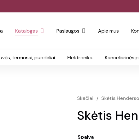
ia
Katalogas
Paslaugos
Apie mus
Kon
uvės, termosai, puodeliai
Elektronika
Kanceliarinės 
Skėčiai
/
Skėtis Henders
Skėtis He
Spalva