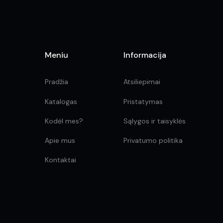
product
page
Meniu
Informacija
Pradžia
Atsiliepimai
Katalogas
Pristatymas
Kodėl mes?
Sąlygos ir taisyklės
Apie mus
Privatumo politika
Kontaktai