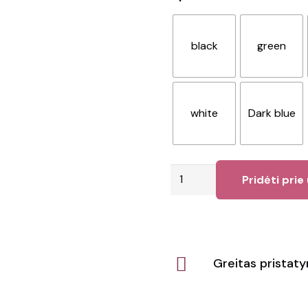
black
green
white
Dark blue
produkto
Pridėti prie
kiekis:
Skėtis
Henderson
Greitas pristat