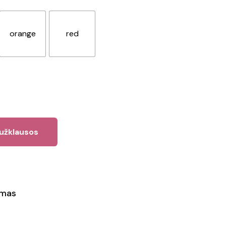
orange
red
 užklausos
ymas