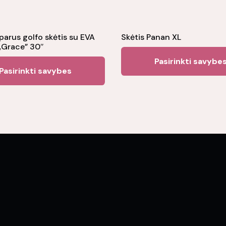
parus golfo skėtis su EVA
Skėtis Panan XL
„Grace” 30″
Pasirinkti savybe
This
Pasirinkti savybes
product
has
multiple
variants.
The
options
may
be
chosen
on
the