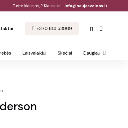
Turite klausimų? Klauskite!
info@naujasveidas.lt
taktai
+370 614 53009
prekės
Laisvalaikiui
Skėčiai
Daugiau
on
nderson