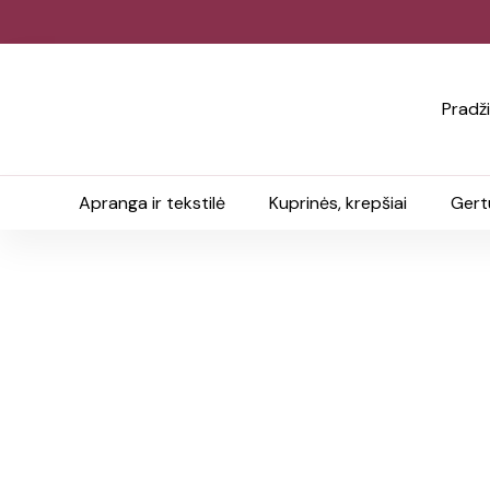
Pradž
Apranga ir tekstilė
Kuprinės, krepšiai
Gert