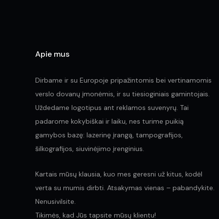
page
Apie mus
Dirbame ir su Europoje pripažintomis bei vertinamomis
verslo dovanų įmonėmis, ir su tiesioginiais gamintojais.
Uždedame logotipus ant reklamos suvenyrų. Tai
padarome kokybiškai ir laiku, nes turime puikią
gamybos bazę: lazerinę įrangą, tampografijos,
šilkografijos, siuvinėjimo įrenginius.
Kartais mūsų klausia, kuo mes geresni už kitus, kodėl
verta su mumis dirbti. Atsakymas vienas – pabandykite.
Nenusivilsite.
Tikimės, kad Jūs tapsite mūsų klientu!