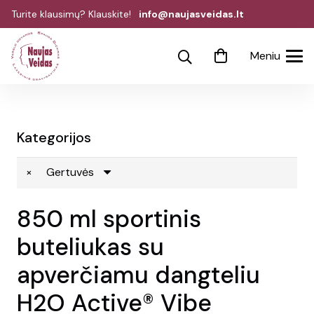
Turite klausimų? Klauskite!
info@naujasveidas.lt
Meniu
Kategorijos
×
Gertuvės
850 ml sportinis
buteliukas su
apverčiamu dangteliu
H2O Active® Vibe