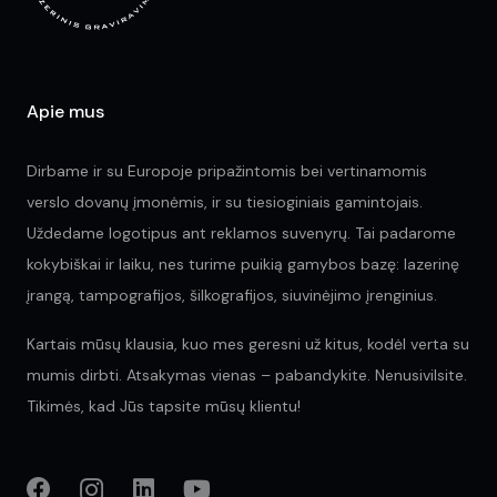
Apie mus
Dirbame ir su Europoje pripažintomis bei vertinamomis
verslo dovanų įmonėmis, ir su tiesioginiais gamintojais.
Uždedame logotipus ant reklamos suvenyrų. Tai padarome
kokybiškai ir laiku, nes turime puikią gamybos bazę: lazerinę
įrangą, tampografijos, šilkografijos, siuvinėjimo įrenginius.
Kartais mūsų klausia, kuo mes geresni už kitus, kodėl verta su
mumis dirbti. Atsakymas vienas – pabandykite. Nenusivilsite.
Tikimės, kad Jūs tapsite mūsų klientu!