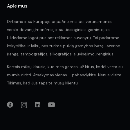
Apie mus
Dirbame ir su Europoje pripažintomis bei vertinamomis
verslo dovanų įmonėmis, ir su tiesioginiais gamintojais.
Uždedame logotipus ant reklamos suvenyrų. Tai padarome
kokybiškai ir laiku, nes turime puikią gamybos bazę: lazerinę
įrangą, tampografijos, šilkografijos, siuvinėjimo įrenginius.
Kartais mūsų klausia, kuo mes geresni už kitus, kodėl verta su
mumis dirbti. Atsakymas vienas – pabandykite. Nenusivilsite.
Tikimės, kad Jūs tapsite mūsų klientu!