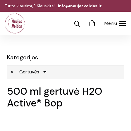
Turite klausimų? Klauskite!
info@naujasveidas.lt
Meniu
Kategorijos
×
Gertuvės
500 ml gertuvė H2O
Active® Bop