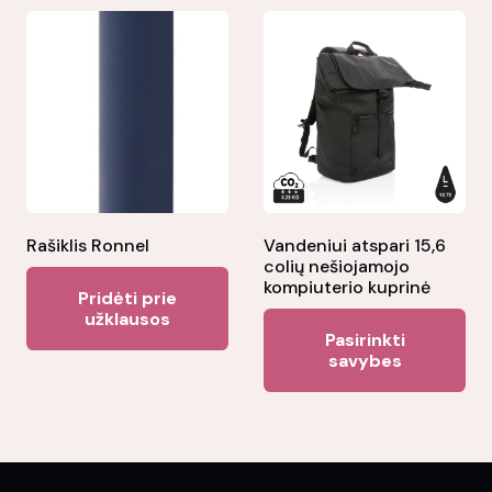
Rašiklis Ronnel
Vandeniui atspari 15,6
colių nešiojamojo
kompiuterio kuprinė
Pridėti prie
užklausos
Thi
Pasirinkti
pr
savybes
ha
mul
var
Th