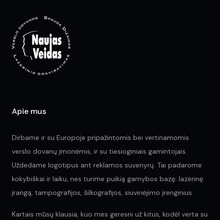
opt
ma
be
ch
on
the
pr
pa
Apie mus
Dirbame ir su Europoje pripažintomis bei vertinamomis
verslo dovanų įmonėmis, ir su tiesioginiais gamintojais.
Uždedame logotipus ant reklamos suvenyrų. Tai padarome
kokybiškai ir laiku, nes turime puikią gamybos bazę: lazerinę
įrangą, tampografijos, šilkografijos, siuvinėjimo įrenginius.
Kartais mūsų klausia, kuo mes geresni už kitus, kodėl verta su