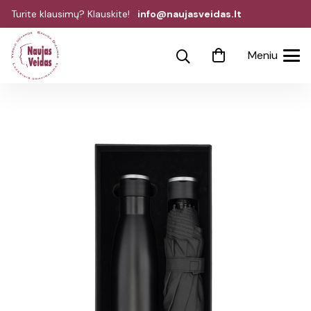
Turite klausimų? Klauskite!
info@naujasveidas.lt
Meniu