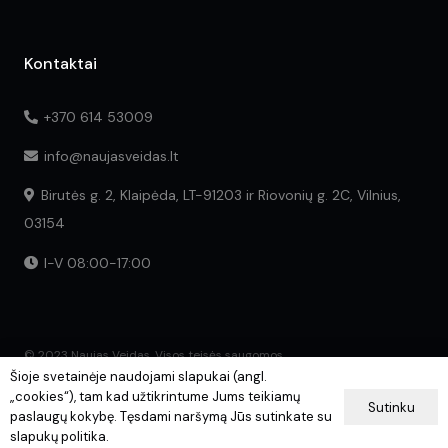
Kontaktai
+370 614 53009
info@naujasveidas.lt
Birutės g. 2, Klaipėda, LT-91203 ir Riovonių g. 2C, Vilnius,
03154
I-V 08:00-17:00
© 2023 Naujas Veidas. Visos teisės saugomos.
Šioje svetainėje naudojami slapukai (angl.
„cookies“), tam kad užtikrintume Jums teikiamų
Sutinku
paslaugų kokybę. Tęsdami naršymą Jūs sutinkate su
slapukų politika.