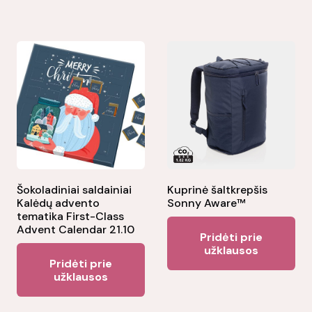
Šokoladiniai saldainiai
Kuprinė šaltkrepšis
Kalėdų advento
Sonny Aware™
tematika First-Class
Advent Calendar 21.10
Pridėti prie
užklausos
Pridėti prie
užklausos