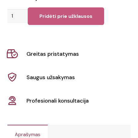
produkto
Pridėti prie užklausos
kiekis:
Gertuvės
ir
skėčio
Greitas pristatymas
rinkinys
Saugus užsakymas
Profesionali konsultacija
Aprašymas