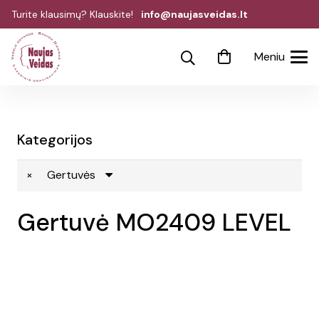
Turite klausimų? Klauskite!
info@naujasveidas.lt
Meniu
Kategorijos
×
Gertuvės
Gertuvė MO2409 LEVEL