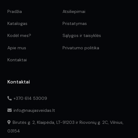
Pradžia
Atsiliepimai
Katalogas
Pristatymas
Kodėl mes?
Sąlygos ir taisyklės
Apie mus
Privatumo politika
Kontaktai
Kontaktai
+370 614 53009
info@naujasveidas.lt
Birutės g. 2, Klaipėda, LT-91203 ir Riovonių g. 2C, Vilnius,
03154