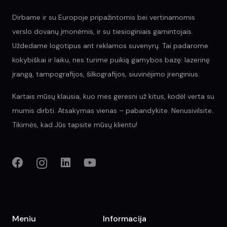
Dirbame ir su Europoje pripažintomis bei vertinamomis
verslo dovanų įmonėmis, ir su tiesioginiais gamintojais.
Uždedame logotipus ant reklamos suvenyrų. Tai padarome
kokybiškai ir laiku, nes turime puikią gamybos bazę: lazerinę
įrangą, tampografijos, šilkografijos, siuvinėjimo įrenginius.
Kartais mūsų klausia, kuo mes geresni už kitus, kodėl verta su
mumis dirbti. Atsakymas vienas – pabandykite. Nenusivilsite.
Tikimės, kad Jūs tapsite mūsų klientu!
Meniu
Informacija