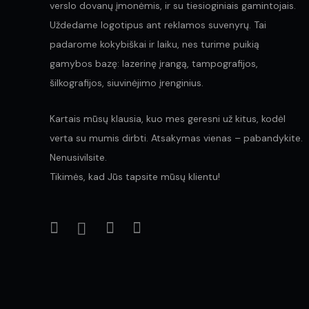
verslo dovanų įmonėmis, ir su tiesioginiais gamintojais.
Uždedame logotipus ant reklamos suvenyrų. Tai
padarome kokybiškai ir laiku, nes turime puikią
gamybos bazę: lazerinę įrangą, tampografijos,
šilkografijos, siuvinėjimo įrenginius.
Kartais mūsų klausia, kuo mes geresni už kitus, kodėl
verta su mumis dirbti. Atsakymas vienas – pabandykite.
Nenusivilsite.
Tikimės, kad Jūs tapsite mūsų klientu!