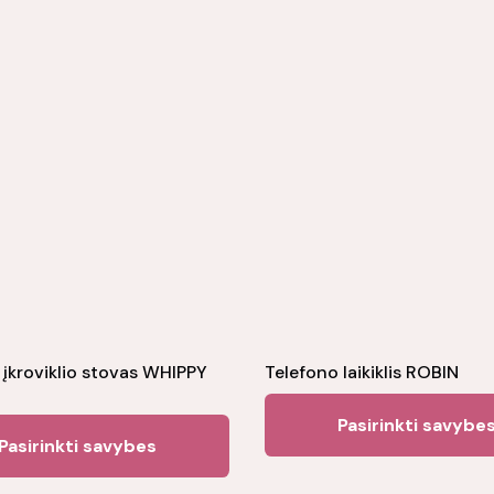
 įkroviklio stovas WHIPPY
Telefono laikiklis ROBIN
Pasirinkti savybe
This
Pasirinkti savybes
product
has