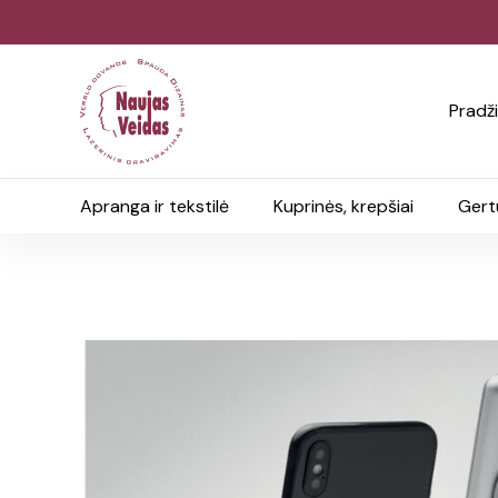
Pradž
Apranga ir tekstilė
Kuprinės, krepšiai
Gert