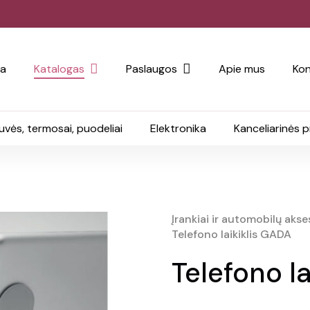
ia
Katalogas
Paslaugos
Apie mus
Kon
uvės, termosai, puodeliai
Elektronika
Kanceliarinės 
Įrankiai ir automobilų akse
Telefono laikiklis GADA
Telefono l