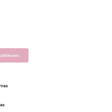
 užklausos
ymas
as