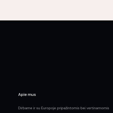
multiple
variants.
The
options
may
be
chosen
on
the
product
page
Apie mus
Dirbame ir su Europoje pripažintomis bei vertinamomis