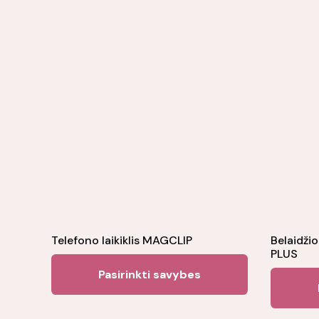
Telefono laikiklis MAGCLIP
Belaidžio
PLUS
This
Pasirinkti savybes
product
has