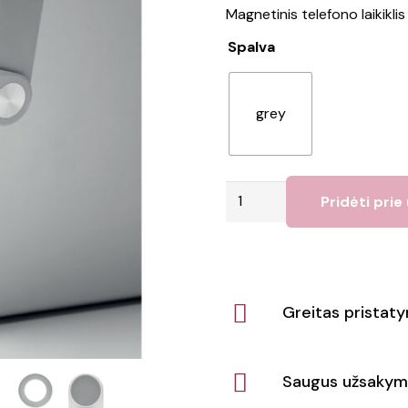
Magnetinis telefono laikiklis
Spalva
grey
produkto
Pridėti prie
kiekis:
Telefono
laikiklis
GADA
Greitas pristat
Saugus užsakym