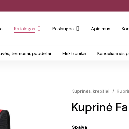
ia
Katalogas
Paslaugos
Apie mus
Kon
uvės, termosai, puodeliai
Elektronika
Kanceliarinės 
Kuprinės, krepšiai
/
Kupri
Kuprinė F
Spalva