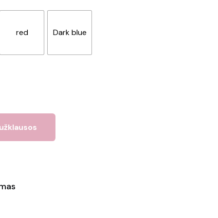
red
Dark blue
 užklausos
ymas