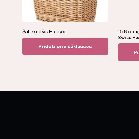
Šaltkrepšis Halbax
15,6 coli
Swiss P
Pridėti prie užklausos
Pr