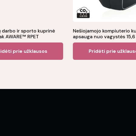
ų darbo ir sporto kuprinė
Nešiojamojo kompiuterio ku
eak AWARE™ RPET
apsauga nuo vagystės 15,6 
idėti prie užklausos
Pridėti prie užklau