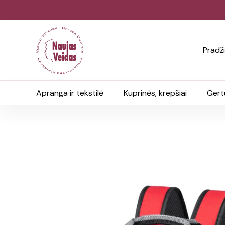
Pradž
Apranga ir tekstilė
Kuprinės, krepšiai
Gert