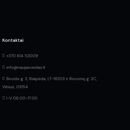
product
page
Kontaktai
+370 614 53009
info@naujasveidas.lt
Birutės g. 2, Klaipėda, LT-91203 ir Riovonių g. 2C,
Vilnius, 03154
I-V 08:00-17:00