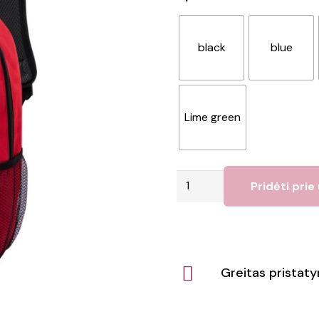
black
blue
Lime green
produkto
Pridėti prie
kiekis:
Kuprinė
Fabax
Greitas pristat