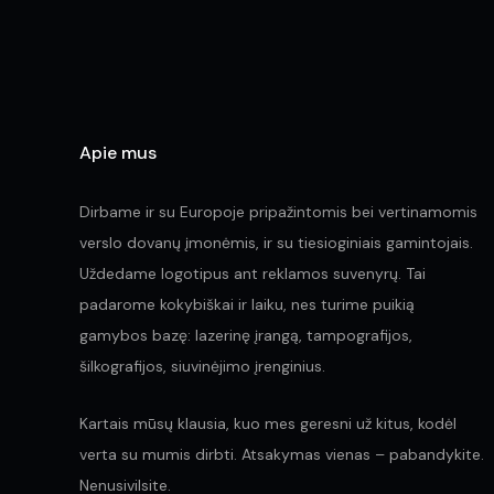
Apie mus
Dirbame ir su Europoje pripažintomis bei vertinamomis
verslo dovanų įmonėmis, ir su tiesioginiais gamintojais.
Uždedame logotipus ant reklamos suvenyrų. Tai
padarome kokybiškai ir laiku, nes turime puikią
gamybos bazę: lazerinę įrangą, tampografijos,
šilkografijos, siuvinėjimo įrenginius.
Kartais mūsų klausia, kuo mes geresni už kitus, kodėl
verta su mumis dirbti. Atsakymas vienas – pabandykite.
Nenusivilsite.