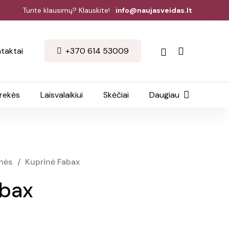
Turite klausimų? Klauskite!
info@naujasveidas.lt
taktai
+370 614 53009
prekės
Laisvalaikiui
Skėčiai
Daugiau
nės
/
Kuprinė Fabax
abax