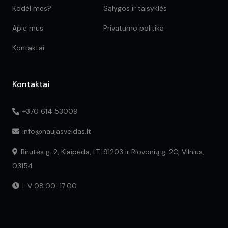
Kodėl mes?
Sąlygos ir taisyklės
Apie mus
Privatumo politika
Kontaktai
Kontaktai
+370 614 53009
info@naujasveidas.lt
Birutės g. 2, Klaipėda, LT-91203 ir Riovonių g. 2C, Vilnius,
03154
I-V 08:00-17:00