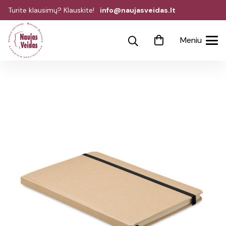
Turite klausimų? Klauskite!
info@naujasveidas.lt
Meniu