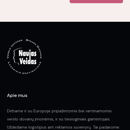
ha
variants.
mul
The
var
options
Th
may
opt
be
ma
chosen
be
on
ch
the
on
product
the
page
pr
pa
Apie mus
Dirbame ir su Europoje pripažintomis bei vertinamomis
verslo dovanų įmonėmis, ir su tiesioginiais gamintojais.
Uždedame logotipus ant reklamos suvenyrų. Tai padarome