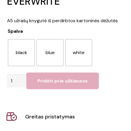
EVERWRITE
A5 užrašų knygutė iš perdirbtos kartoninės dėžutės
Spalva
black
blue
white
produkto
Pridėti prie užklausos
kiekis:
Užrašų
knygelė
EVERWRITE
Greitas pristatymas