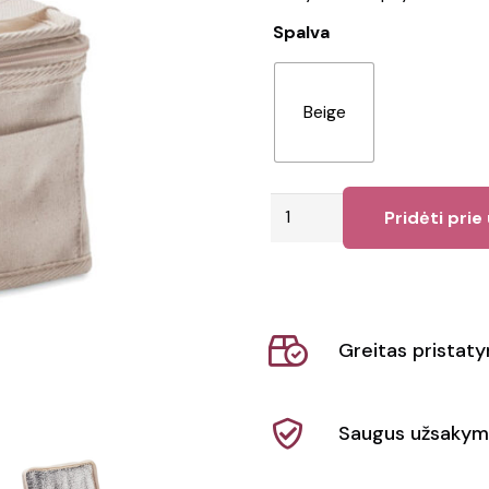
Spalva
Beige
produkto
Pridėti prie
kiekis:
Šaltkrepšis
EVAN
Greitas pristat
Saugus užsakym