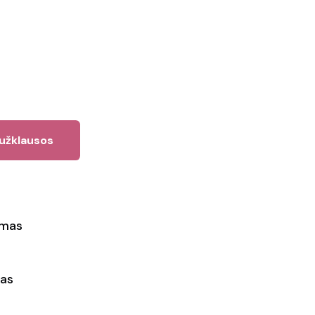
 užklausos
ymas
as