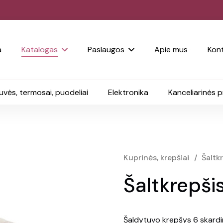
a
Katalogas
Paslaugos
Apie mus
Kont
uvės, termosai, puodeliai
Elektronika
Kanceliarinės 
Kuprinės, krepšiai
/
Šaltk
Šaltkrepši
Šaldytuvo krepšys 6 skard