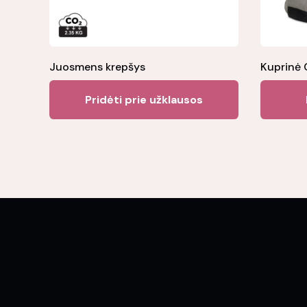
Juosmens krepšys
Kuprinė 
Pridėti prie užklausos