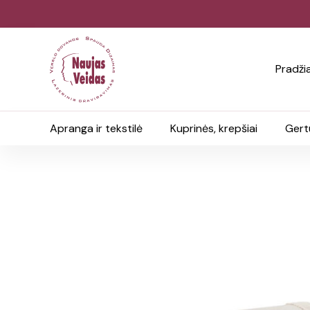
Pradži
Apranga ir tekstilė
Kuprinės, krepšiai
Gert