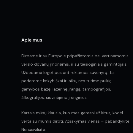
Apie mus
Dirbame ir su Europoje pripažintomis bei vertinamomis
verslo dovanų įmonėmis, ir su tiesioginiais gamintojais.
Uždedame logotipus ant reklamos suvenyrų. Tai
padarome kokybiškai ir laiku, nes turime puikią
gamybos bazę: lazerinę įrangą, tampografijos,
šilkografijos, siuvinėjimo įrenginius.
Kartais mūsų klausia, kuo mes geresni už kitus, kodėl
verta su mumis dirbti. Atsakymas vienas – pabandykite.
Nenusivilsite.