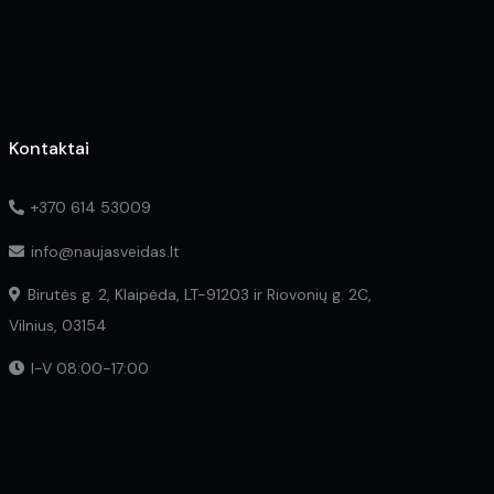
the
product
page
Kontaktai
+370 614 53009
info@naujasveidas.lt
Birutės g. 2, Klaipėda, LT-91203 ir Riovonių g. 2C,
Vilnius, 03154
I-V 08:00-17:00