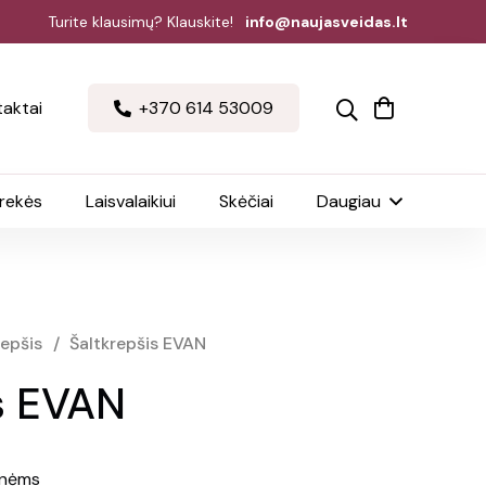
Turite klausimų? Klauskite!
info@naujasveidas.lt
aktai
+370 614 53009
prekės
Laisvalaikiui
Skėčiai
Daugiau
repšis
/
Šaltkrepšis EVAN
s EVAN
inėms