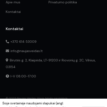
Apie mus
Privatumo politika
Kontaktai
Kontaktai
+370 614 53009
info@naujasveidas.lt
Birutės g. 2, Klaipėda, LT-91203 ir Riovonių g. 2C, Vilnius,
03154
I-V 08:00-17:00
© 2023 Naujas Veidas. Visos teisės saugomos.
Šioje svetainėje naudojami slapukai (angl.