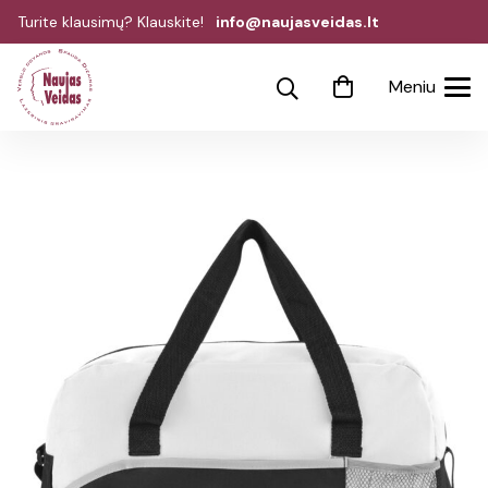
Turite klausimų? Klauskite!
info@naujasveidas.lt
Meniu