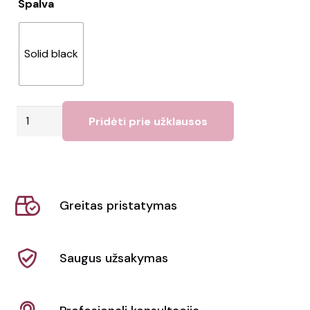
Spalva
Solid black
produkto
Pridėti prie užklausos
kiekis:
Kuprinė
21L
Greitas pristatymas
Saugus užsakymas