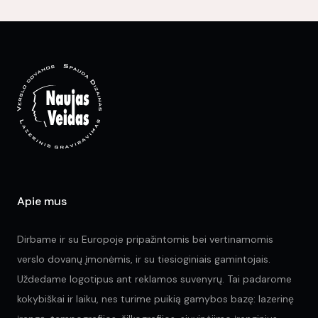
variants.
var
The
Th
options
opt
may
ma
be
be
chosen
ch
on
on
the
the
product
pr
page
pa
Apie mus
Dirbame ir su Europoje pripažintomis bei vertinamomis
verslo dovanų įmonėmis, ir su tiesioginiais gamintojais.
Uždedame logotipus ant reklamos suvenyrų. Tai padarome
kokybiškai ir laiku, nes turime puikią gamybos bazę: lazerinę