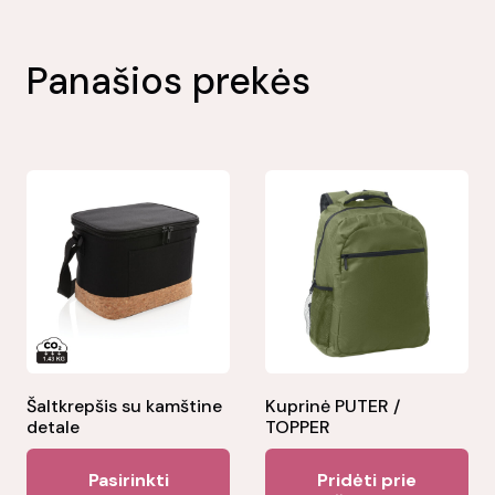
Panašios prekės
Šaltkrepšis su kamštine
Kuprinė PUTER /
detale
TOPPER
This
Pasirinkti
Pridėti prie
product