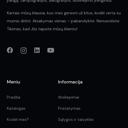
įrangą, tampografijos, šilkografijos, siuvinėjimo įrenginius.
Kartais mūsų klausia, kuo mes geresni už kitus, kodėl verta su
mumis dirbti. Atsakymas vienas – pabandykite. Nenusivilsite.
Tikimės, kad Jūs tapsite mūsų klientu!
Meniu
Informacija
Pradžia
Atsiliepimai
Katalogas
Pristatymas
Kodėl mes?
Sąlygos ir taisyklės