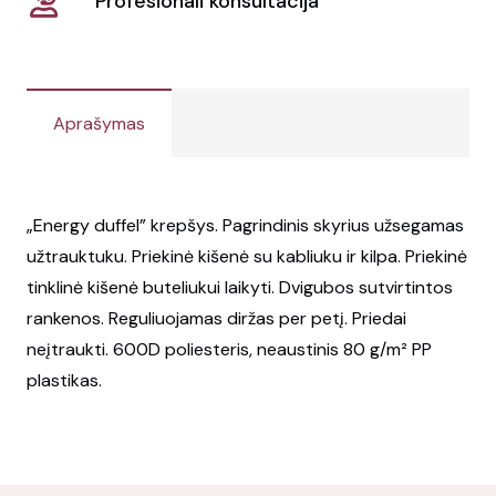
Profesionali konsultacija
Aprašymas
„Energy duffel” krepšys. Pagrindinis skyrius užsegamas
užtrauktuku. Priekinė kišenė su kabliuku ir kilpa. Priekinė
tinklinė kišenė buteliukui laikyti. Dvigubos sutvirtintos
rankenos. Reguliuojamas diržas per petį. Priedai
neįtraukti. 600D poliesteris, neaustinis 80 g/m² PP
plastikas.