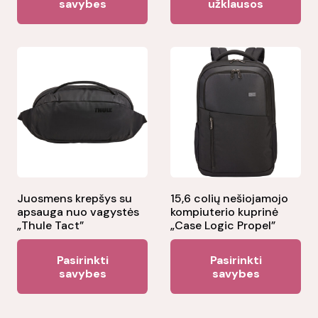
savybes
užklausos
has
multiple
variants.
The
options
may
be
chosen
on
the
Juosmens krepšys su
15,6 colių nešiojamojo
apsauga nuo vagystės
kompiuterio kuprinė
product
„Thule Tact”
„Case Logic Propel”
page
This
Thi
Pasirinkti
Pasirinkti
product
pr
savybes
savybes
has
ha
multiple
mul