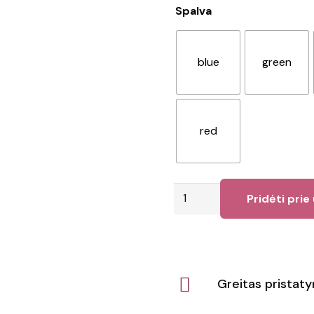
Spalva
blue
green
red
produkto
Pridėti prie
kiekis:
Paplūdimio
pagalvė
Egeo
Greitas pristat