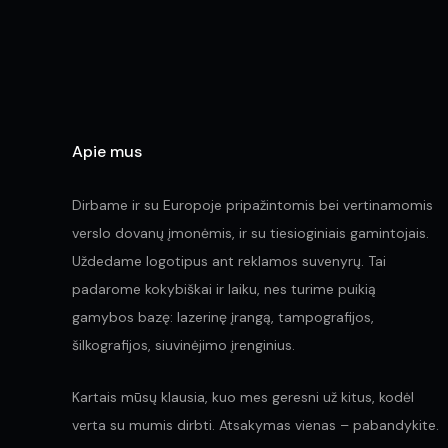
product
page
Apie mus
Dirbame ir su Europoje pripažintomis bei vertinamomis
verslo dovanų įmonėmis, ir su tiesioginiais gamintojais.
Uždedame logotipus ant reklamos suvenyrų. Tai
padarome kokybiškai ir laiku, nes turime puikią
gamybos bazę: lazerinę įrangą, tampografijos,
šilkografijos, siuvinėjimo įrenginius.
Kartais mūsų klausia, kuo mes geresni už kitus, kodėl
verta su mumis dirbti. Atsakymas vienas – pabandykite.