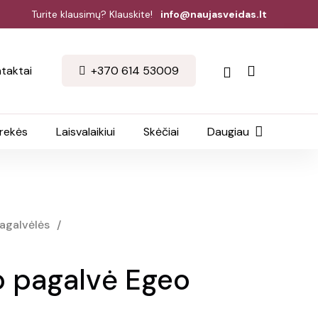
Turite klausimų? Klauskite!
info@naujasveidas.lt
taktai
+370 614 53009
prekės
Laisvalaikiui
Skėčiai
Daugiau
pagalvėlės
/
o pagalvė Egeo