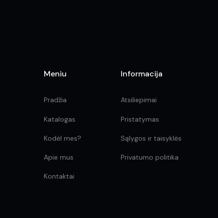
the
product
page
Meniu
Informacija
Pradžia
Atsiliepimai
Katalogas
Pristatymas
Kodėl mes?
Sąlygos ir taisyklės
Apie mus
Privatumo politika
Kontaktai