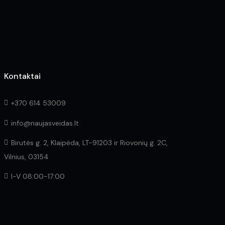
product
the
page
product
page
Kontaktai
+370 614 53009
info@naujasveidas.lt
Birutės g. 2, Klaipėda, LT-91203 ir Riovonių g. 2C,
Vilnius, 03154
I-V 08:00-17:00