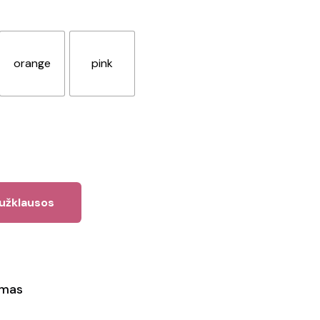
orange
pink
 užklausos
ymas