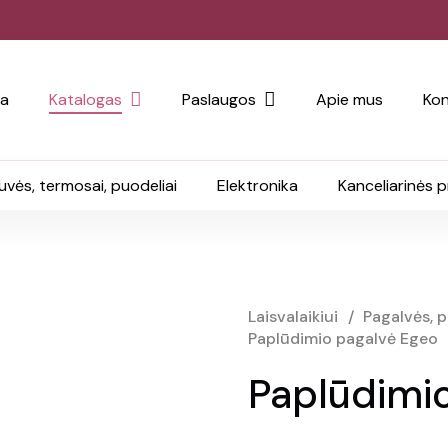
ia
Katalogas
Paslaugos
Apie mus
Kon
uvės, termosai, puodeliai
Elektronika
Kanceliarinės 
Laisvalaikiui
/
Pagalvės, 
Paplūdimio pagalvė Egeo
Paplūdimi