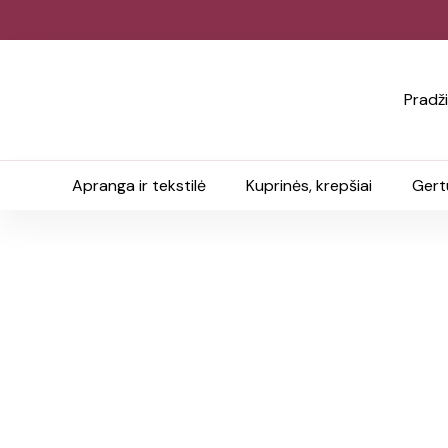
Pradž
Apranga ir tekstilė
Kuprinės, krepšiai
Gert