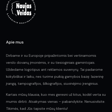
chosen
be
on
ch
the
on
product
the
page
pr
pa
Apie mus
Dirbame ir su Europoje pripažintomis bei vertinamomis
verslo dovanų įmonėmis, ir su tiesioginiais gamintojais.
Uždedame logotipus ant reklamos suvenyrų. Tai padarome
kokybiškai ir laiku, nes turime puikią gamybos bazę: lazerinę
įrangą, tampografijos, šilkografijos, siuvinėjimo įrenginius.
Kartais mūsų klausia, kuo mes geresni už kitus, kodėl verta su
mumis dirbti. Atsakymas vienas – pabandykite. Nenusivilsite.
Tikimės, kad Jūs tapsite mūsų klientu!