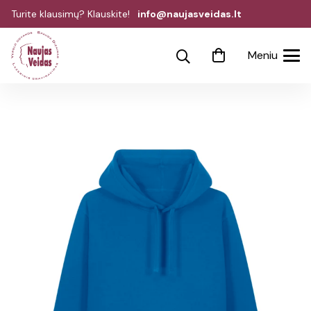
Turite klausimų? Klauskite!
info@naujasveidas.lt
Meniu