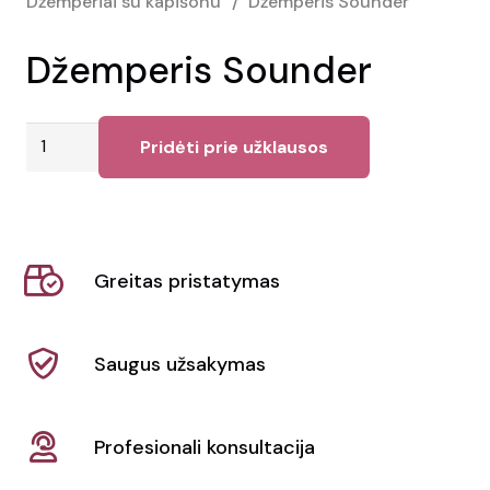
Džemperiai su kapišonu
/
Džemperis Sounder
Džemperis Sounder
produkto
Pridėti prie užklausos
kiekis:
Džemperis
Sounder
Greitas pristatymas
Saugus užsakymas
Profesionali konsultacija