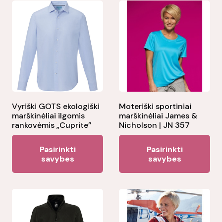
Vyriški GOTS ekologiški
Moteriški sportiniai
marškinėliai ilgomis
marškinėliai James &
rankovėmis „Cuprite”
Nicholson | JN 357
This
Thi
Pasirinkti
Pasirinkti
product
pr
savybes
savybes
has
ha
multiple
mul
variants.
var
The
Th