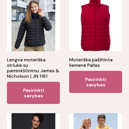
Lengva moteriška
Moteriška pašiltinta
striukė su
liemenė Pallas
paminkštinimu James &
Thi
Nicholson | JN 1161
Pasirinkti
pr
savybes
This
Pasirinkti
ha
product
savybes
mul
has
var
multiple
Th
variants.
opt
The