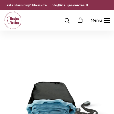
Turite klausimų? Klauskite!
info@naujasveidas.lt
Meniu