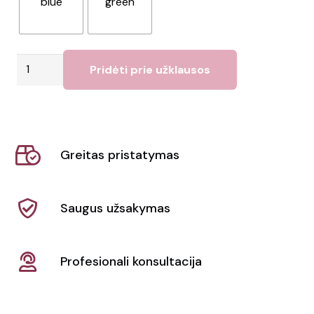
blue
green
produkto
Pridėti prie užklausos
kiekis:
Rankšluostis
DRYE
Greitas pristatymas
Saugus užsakymas
Profesionali konsultacija