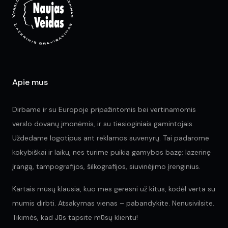
be
be
chosen
ch
on
on
the
the
product
pr
page
pa
Apie mus
Dirbame ir su Europoje pripažintomis bei vertinamomis
verslo dovanų įmonėmis, ir su tiesioginiais gamintojais.
Uždedame logotipus ant reklamos suvenyrų. Tai padarome
kokybiškai ir laiku, nes turime puikią gamybos bazę: lazerinę
įrangą, tampografijos, šilkografijos, siuvinėjimo įrenginius.
Kartais mūsų klausia, kuo mes geresni už kitus, kodėl verta su
mumis dirbti. Atsakymas vienas – pabandykite. Nenusivilsite.
Tikimės, kad Jūs tapsite mūsų klientu!