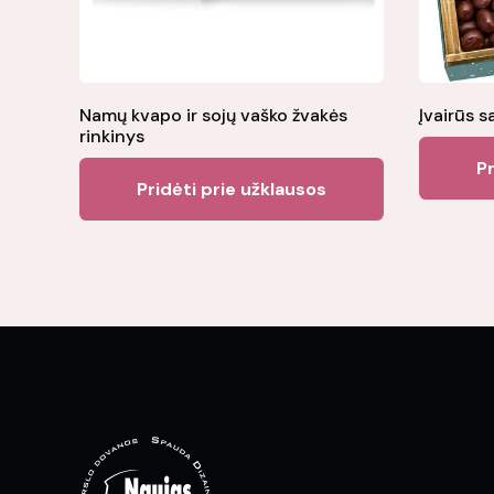
Namų kvapo ir sojų vaško žvakės
Įvairūs s
rinkinys
Pr
Pridėti prie užklausos