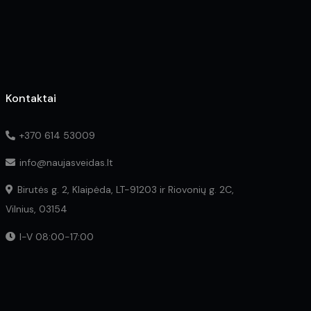
Kontaktai
+370 614 53009
info@naujasveidas.lt
Birutės g. 2, Klaipėda, LT-91203 ir Riovonių g. 2C,
Vilnius, 03154
I-V 08:00-17:00