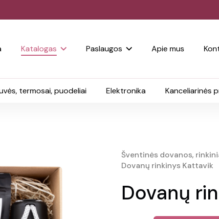
a
Katalogas
Paslaugos
Apie mus
Kont
uvės, termosai, puodeliai
Elektronika
Kanceliarinės 
Šventinės dovanos, rinkinia
Dovanų rinkinys Kattavik
Dovanų rin