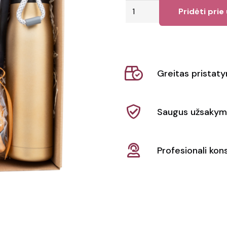
produkto
Pridėti prie
kiekis:
Dovanų
rinkinys
Kattavik
Greitas pristat
Saugus užsakym
Profesionali kons