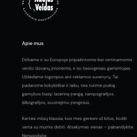
Apie mus
Dirbame ir su Europoje pripažintomis bei vertinamomis
verslo dovanų įmonėmis, ir su tiesioginiais gamintojais.
Uždedame logotipus ant reklamos suvenyrų. Tai
padarome kokybiškai ir laiku, nes turime puikią
gamybos bazę: lazerinę įrangą, tampografijos,
šilkografijos, siuvinėjimo įrenginius.
Kartais mūsų klausia, kuo mes geresni už kitus, kodėl
verta su mumis dirbti. Atsakymas vienas – pabandykite.
Nenusivilsite.