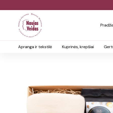
Pradži
Apranga ir tekstilė
Kuprinės, krepšiai
Gert