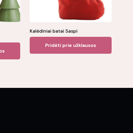
Kalėdiniai batai Saspi
Pridėti prie užklausos
sos