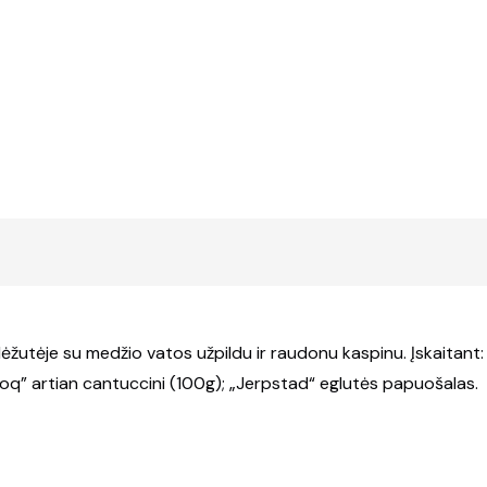
ėžutėje su medžio vatos užpildu ir raudonu kaspinu. Įskaitant:
loq” artian cantuccini (100g); „Jerpstad“ eglutės papuošalas.