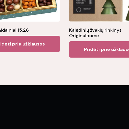
aldainiai 15.26
Kalėdinių žvakių rinkinys
Originalhome
idėti prie užklausos
Pridėti prie užklau