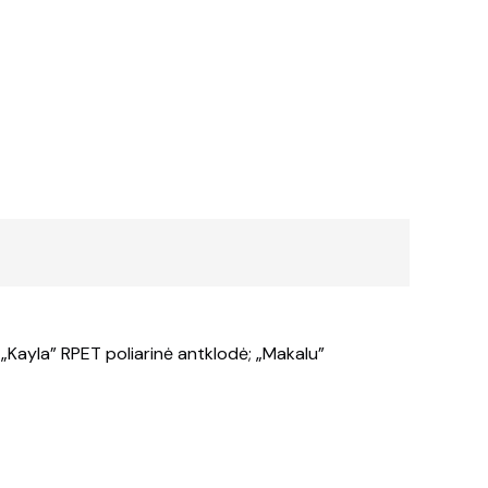
 „Kayla” RPET poliarinė antklodė; „Makalu”