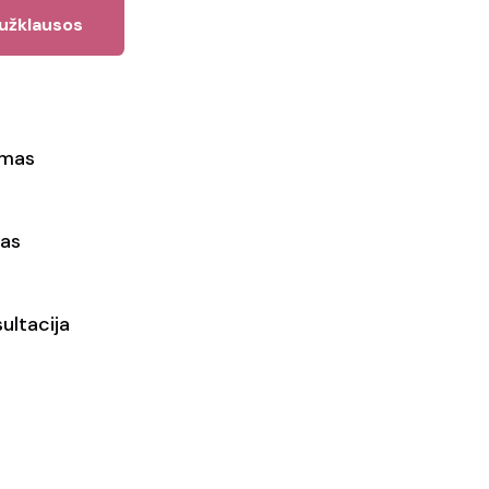
 užklausos
ymas
as
ultacija