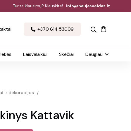
Turite klausimų? Klauskite!
info@naujasveidas.lt
aktai
+370 614 53009
prekės
Laisvalaikiui
Skėčiai
Daugiau
i ir dekoracijos
/
kinys Kattavik