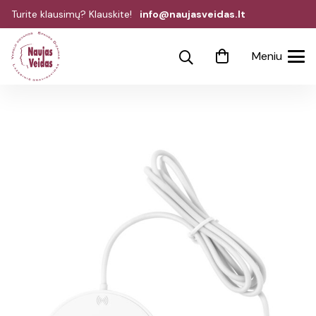
Turite klausimų? Klauskite!
info@naujasveidas.lt
Meniu