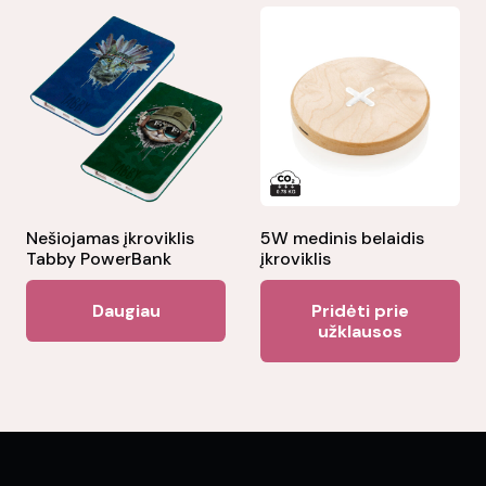
Nešiojamas įkroviklis
5W medinis belaidis
Tabby PowerBank
įkroviklis
Daugiau
Pridėti prie
užklausos