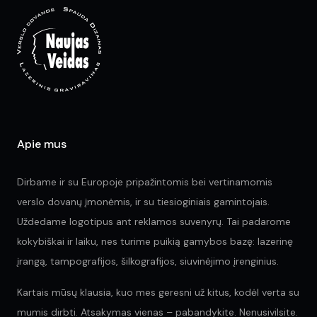
Apie mus
Dirbame ir su Europoje pripažintomis bei vertinamomis
verslo dovanų įmonėmis, ir su tiesioginiais gamintojais.
Uždedame logotipus ant reklamos suvenyrų. Tai padarome
kokybiškai ir laiku, nes turime puikią gamybos bazę: lazerinę
įrangą, tampografijos, šilkografijos, siuvinėjimo įrenginius.
Kartais mūsų klausia, kuo mes geresni už kitus, kodėl verta su
mumis dirbti. Atsakymas vienas – pabandykite. Nenusivilsite.