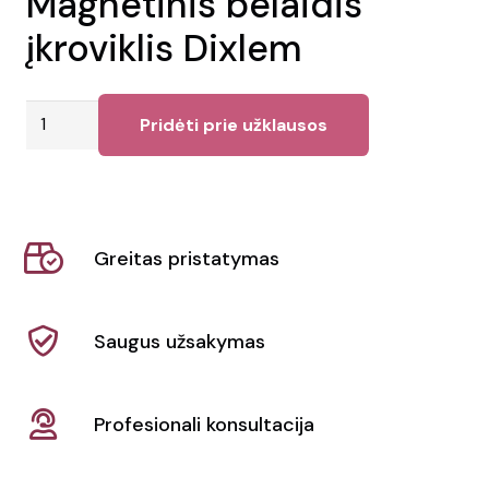
Magnetinis belaidis
įkroviklis Dixlem
produkto
Pridėti prie užklausos
kiekis:
Magnetinis
belaidis
įkroviklis
Greitas pristatymas
Dixlem
Saugus užsakymas
Profesionali konsultacija