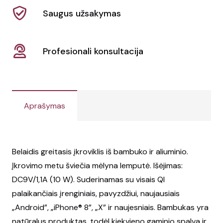
Saugus užsakymas
Profesionali konsultacija
Aprašymas
Belaidis greitasis įkroviklis iš bambuko ir aliuminio.
Įkrovimo metu šviečia mėlyna lemputė. Išėjimas:
DC9V/1,1A (10 W). Suderinamas su visais QI
palaikančiais įrenginiais, pavyzdžiui, naujausiais
„Android”, „iPhone® 8”, „X” ir naujesniais. Bambukas yra
natūralus produktas, todėl kiekvieno gaminio spalva ir