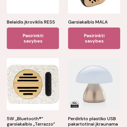
Belaidis įkroviklis RESS
Garsiakalbis MALA
This
Thi
Pasirinkti
Pasirinkti
product
pr
savybes
savybes
has
ha
multiple
mul
variants.
var
The
Th
options
opt
may
ma
be
be
chosen
ch
on
on
the
the
5W „Bluetooth®”
Perdirbto plastiko USB
garsiakalbis „Terrazzo”
pakartotinai įkraunama
product
pr