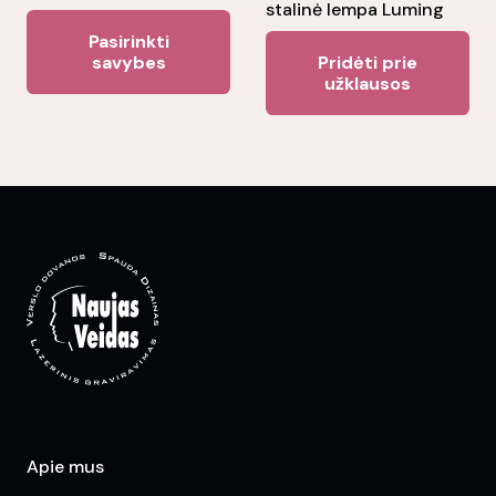
stalinė lempa Luming
This
page
pa
Pasirinkti
product
savybes
Pridėti prie
užklausos
has
multiple
variants.
The
options
may
be
chosen
on
the
product
page
Apie mus