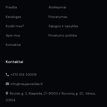
Pradžia
Atsiliepimai
Katalogas
Pristatymas
Kodėl mes?
Sąlygos ir taisyklės
Apie mus
Privatumo politika
Kontaktai
Kontaktai
+370 614 53009
info@naujasveidas.lt
Birutės g. 2, Klaipėda, LT-91203 ir Riovonių g. 2C, Vilnius,
03154