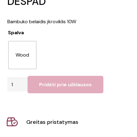
DESPAD
Bambuko belaidis įkroviklis 10W
Spalva
Wood
produkto
Pridėti prie užklausos
kiekis:
Belaidis
įkroviklis
DESPAD
Greitas pristatymas