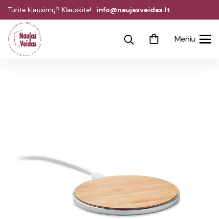
Turite klausimų? Klauskite!
info@naujasveidas.lt
Meniu