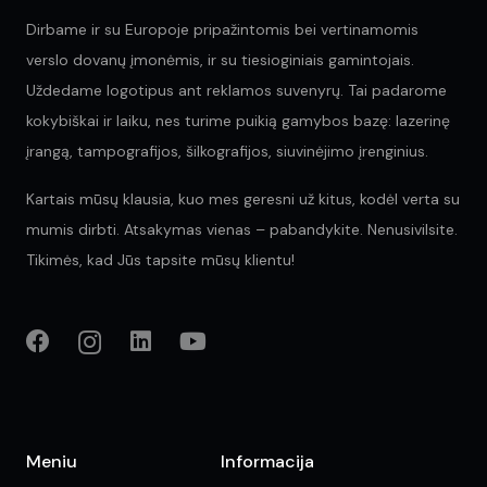
Dirbame ir su Europoje pripažintomis bei vertinamomis
verslo dovanų įmonėmis, ir su tiesioginiais gamintojais.
Uždedame logotipus ant reklamos suvenyrų. Tai padarome
kokybiškai ir laiku, nes turime puikią gamybos bazę: lazerinę
įrangą, tampografijos, šilkografijos, siuvinėjimo įrenginius.
Kartais mūsų klausia, kuo mes geresni už kitus, kodėl verta su
mumis dirbti. Atsakymas vienas – pabandykite. Nenusivilsite.
Tikimės, kad Jūs tapsite mūsų klientu!
Meniu
Informacija