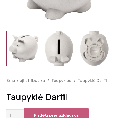
Smulkioji atributika
/
Taupyklės
/
Taupyklė Darfil
Taupyklė Darfil
produkto
Pridėti prie užklausos