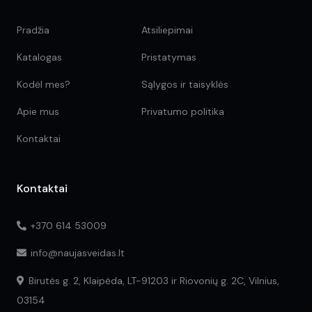
Pradžia
Atsiliepimai
Katalogas
Pristatymas
Kodėl mes?
Sąlygos ir taisyklės
Apie mus
Privatumo politika
Kontaktai
Kontaktai
+370 614 53009
info@naujasveidas.lt
Birutės g. 2, Klaipėda, LT-91203 ir Riovonių g. 2C, Vilnius,
03154