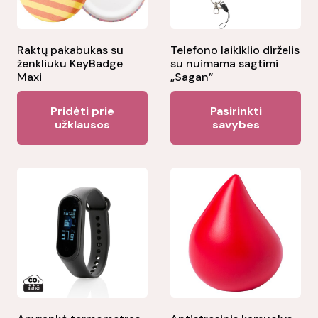
Raktų pakabukas su
Telefono laikiklio dirželis
ženkliuku KeyBadge
su nuimama sagtimi
Maxi
„Sagan”
Thi
Pridėti prie
Pasirinkti
pr
užklausos
savybes
ha
mul
var
Th
opt
ma
be
ch
on