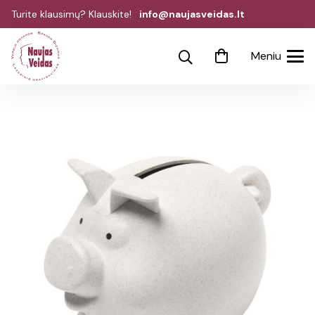
Turite klausimų? Klauskite!
info@naujasveidas.lt
Meniu