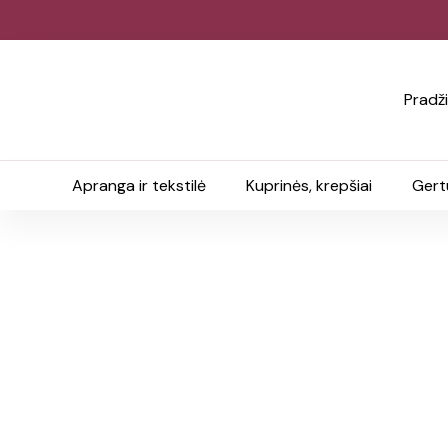
Pradž
Apranga ir tekstilė
Kuprinės, krepšiai
Gert