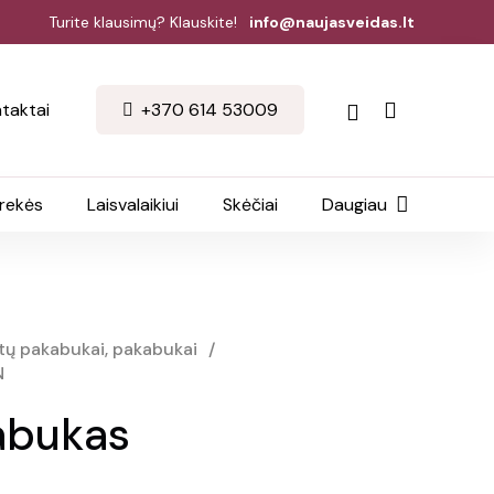
Turite klausimų? Klauskite!
info@naujasveidas.lt
taktai
+370 614 53009
prekės
Laisvalaikiui
Skėčiai
Daugiau
tų pakabukai, pakabukai
/
N
abukas