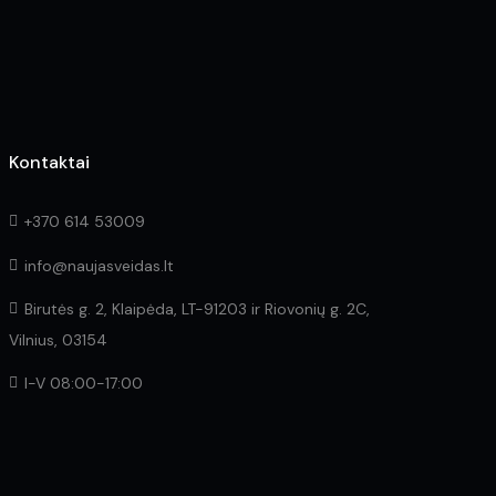
the
product
page
Kontaktai
+370 614 53009
info@naujasveidas.lt
Birutės g. 2, Klaipėda, LT-91203 ir Riovonių g. 2C,
Vilnius, 03154
I-V 08:00-17:00