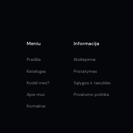
the
product
page
Meniu
Informacija
Pradžia
Atsiliepimai
Katalogas
Pristatymas
Kodėl mes?
Sąlygos ir taisyklės
Apie mus
Privatumo politika
Kontaktai