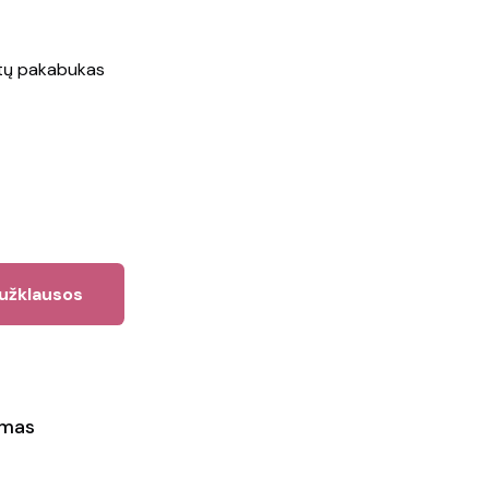
ktų pakabukas
 užklausos
ymas