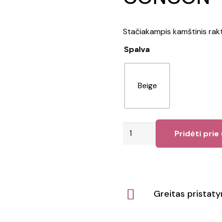
Stačiakampis kamštinis ra
Spalva
Beige
produkto
Pridėti prie
kiekis:
Raktų
pakabukas
CONCON
Greitas pristat