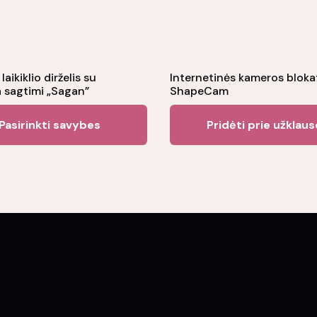
aikiklio dirželis su
Internetinės kameros bloka
sagtimi „Sagan”
ShapeCam
This
Pasirinkti savybes
Pridėti prie užklau
product
has
multiple
variants.
The
options
may
be
chosen
on