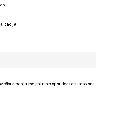
as
ultacija
paviršiaus porėtumo galutinio spaudos rezultato ant