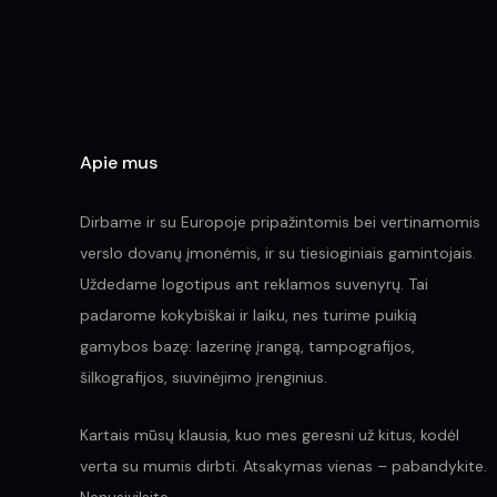
the
product
page
Apie mus
Dirbame ir su Europoje pripažintomis bei vertinamomis
verslo dovanų įmonėmis, ir su tiesioginiais gamintojais.
Uždedame logotipus ant reklamos suvenyrų. Tai
padarome kokybiškai ir laiku, nes turime puikią
gamybos bazę: lazerinę įrangą, tampografijos,
šilkografijos, siuvinėjimo įrenginius.
Kartais mūsų klausia, kuo mes geresni už kitus, kodėl
verta su mumis dirbti. Atsakymas vienas – pabandykite.