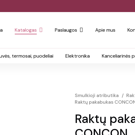
ia
Katalogas
Paslaugos
Apie mus
Kon
uvės, termosai, puodeliai
Elektronika
Kanceliarinės 
Smulkioji atributika
/
Rak
Raktų pakabukas CONCO
Raktų pak
CONCON