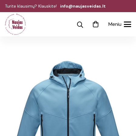
Turite klausimų? Klauskite!
info@naujasveidas.lt
Meniu