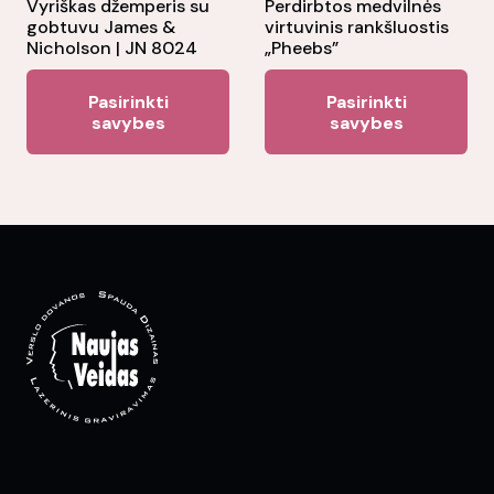
the
Vyriškas džemperis su
Perdirbtos medvilnės
gobtuvu James &
virtuvinis rankšluostis
pr
Nicholson | JN 8024
„Pheebs”
pa
This
Thi
Pasirinkti
Pasirinkti
product
pr
savybes
savybes
has
ha
multiple
mul
variants.
var
The
Th
options
opt
may
ma
be
be
chosen
ch
on
on
the
the
product
pr
page
pa