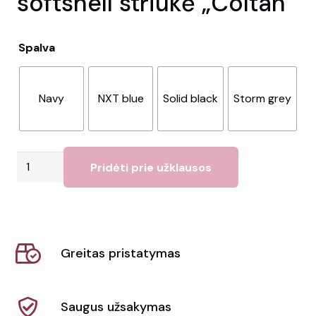
softshell striukė „Coltan”
Spalva
Navy
NXT blue
Solid black
Storm grey
produkto
Pridėti prie užklausos
kiekis:
Vyriška
GRS
perdirbta
Greitas pristatymas
softshell
striukė
"Coltan"
Saugus užsakymas