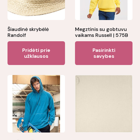
Šiaudinė skrybėlė
Megztinis su gobtuvu
Randolf
vaikams Russell | 575B
Thi
Pridėti prie
Pasirinkti
pr
užklausos
savybes
ha
mul
var
Th
opt
ma
be
ch
on