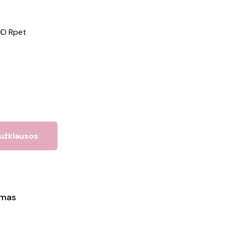
0D Rpet
 užklausos
ymas