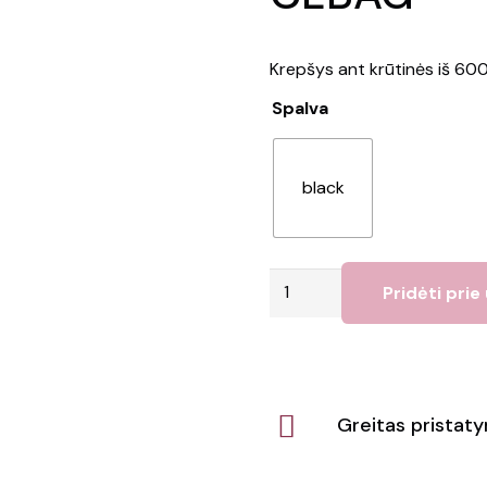
Krepšys ant krūtinės iš 60
Spalva
black
produkto
Pridėti prie
kiekis:
Juosmens
krepšys
CEBAG
Greitas pristat