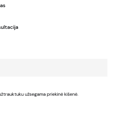
as
ultacija
 užtrauktuku užsegama priekinė kišenė.