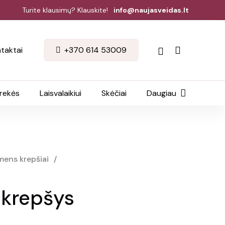
Turite klausimų? Klauskite!
info@naujasveidas.lt
taktai
+370 614 53009
prekės
Laisvalaikiui
Skėčiai
Daugiau
ens krepšiai
/
krepšys