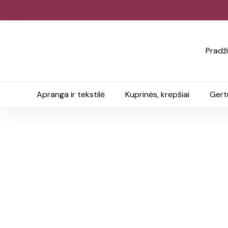
Pradž
Apranga ir tekstilė
Kuprinės, krepšiai
Gert