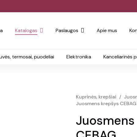
ia
Katalogas
Paslaugos
Apie mus
Kon
uvės, termosai, puodeliai
Elektronika
Kanceliarinės 
Kuprinės, krepšiai
/
Juosm
Juosmens krepšys CEBAG
Juosmens 
CEBAG