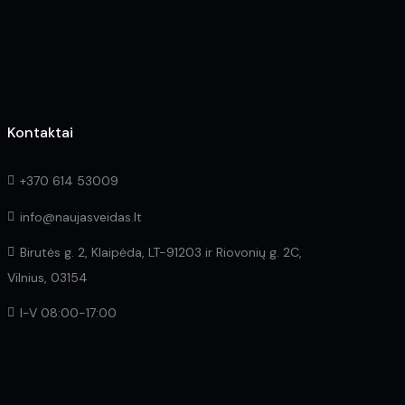
the
product
page
Kontaktai
+370 614 53009
info@naujasveidas.lt
Birutės g. 2, Klaipėda, LT-91203 ir Riovonių g. 2C,
Vilnius, 03154
I-V 08:00-17:00