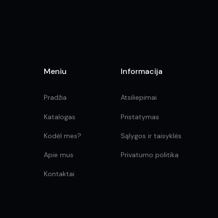
the
product
page
Meniu
Informacija
Pradžia
Atsiliepimai
Katalogas
Pristatymas
Kodėl mes?
Sąlygos ir taisyklės
Apie mus
Privatumo politika
Kontaktai