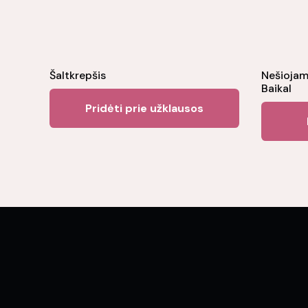
Šaltkrepšis
Nešiojam
Baikal
Pridėti prie užklausos