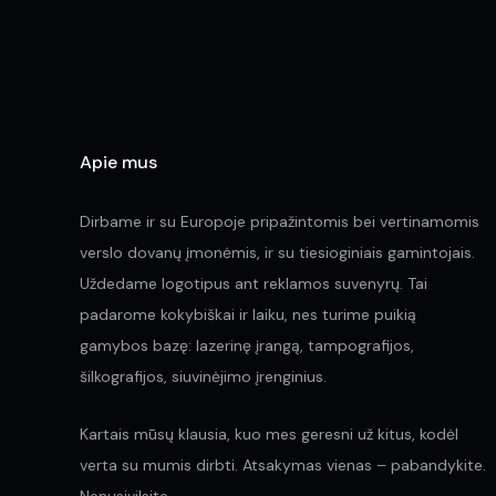
Apie mus
Dirbame ir su Europoje pripažintomis bei vertinamomis
verslo dovanų įmonėmis, ir su tiesioginiais gamintojais.
Uždedame logotipus ant reklamos suvenyrų. Tai
padarome kokybiškai ir laiku, nes turime puikią
gamybos bazę: lazerinę įrangą, tampografijos,
šilkografijos, siuvinėjimo įrenginius.
Kartais mūsų klausia, kuo mes geresni už kitus, kodėl
verta su mumis dirbti. Atsakymas vienas – pabandykite.