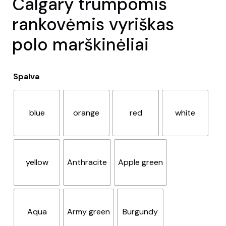
Calgary trumpomis
rankovėmis vyriškas
polo marškinėliai
Spalva
blue
orange
red
white
yellow
Anthracite
Apple green
Aqua
Army green
Burgundy