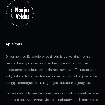
be
ch
on
the
pr
pa
Apie mus
Dirbame ir su Europoje pripažintomis bei vertinamomis
verslo dovanų įmonėmis, ir su tiesioginiais gamintojais.
Uždedame logotipus ant reklamos suvenyrų. Tai padarome
kokybiškai ir laiku, nes turime puikią gamybos bazę: lazerinę
įrangą, tampografijos, šilkografijos, siuvinėjimo įrenginius.
Kartais mūsų klausia, kuo mes geresni už kitus, kodėl verta su
mumis dirbti. Atsakymas vienas – pabandykite. Nenusivilsite.