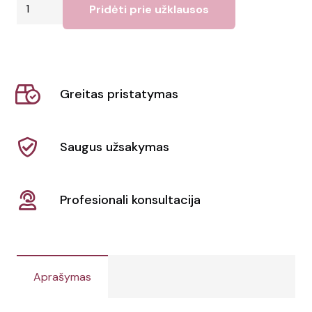
produkto
Pridėti prie užklausos
kiekis:
Calgary
trumpomis
rankovėmis
Greitas pristatymas
vyriškas
polo
marškinėliai
Saugus užsakymas
Profesionali konsultacija
Aprašymas