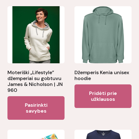
Moteriški „Lifestyle”
Džemperis Kenia unisex
džemperiai su gobtuvu
hoodie
James & Nicholson | JN
960
Pridėti prie
užklausos
This
Pasirinkti
product
savybes
has
multiple
variants.