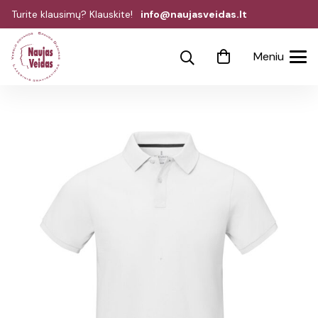
Turite klausimų? Klauskite!
info@naujasveidas.lt
Meniu